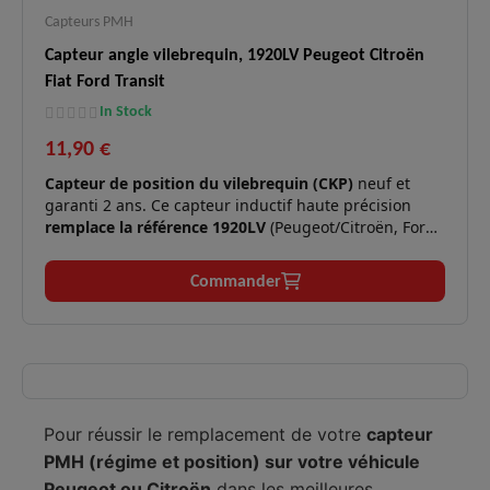
Capteurs PMH
Capteur angle vilebrequin, 1920LV Peugeot Citroën
Fiat Ford Transit
In Stock
11,90 €
Capteur de position du vilebrequin (CKP)
neuf et
garanti 2 ans. Ce capteur inductif haute précision
remplace la référence 1920LV
(Peugeot/Citroën, Ford
2S7Q6C315AC, Fiat 9662221580). Il est essentiel pour
la synchronisation de l'injection et de l'allumage sur
Commander
les moteurs diesel et essence.
Moteurs
2.0/2.2 HDI/TDCi/JTD, 2.2/2.4/3.2
✅
compatibles :
TDCi, 2.0/2.2 D.
Démarrage impossible, calages
Symptômes
✅
moteur, ralenti instable, perte de
résolus :
Pour réussir le remplacement de votre
capteur
puissance.
PMH (régime et position) sur votre véhicule
Technologie
Mesure précise de la position et de la
✅
Peugeot ou Citroën
dans les meilleures