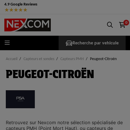
4.9 Google Reviews
★
★
★
★
★
0
Recherche par vehicule
Accueil
Capteurs et sondes
Capteurs PMH
Peugeot-Citroën
PEUGEOT-CITROËN
Retrouvez sur
Nexcom
notre sélection spécialisée de
capteurs PMH (Point Mort Haut)
, ou capteurs de