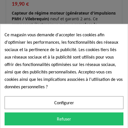
19,90 €
Capteur de régime moteur (générateur d'impulsions
PMH / Vilebrequin)
neuf et garanti 2 ans. Ce
composant électronique majeur
remplace la
référence d'origine PSA 1920AW
ainsi que la
Ce magasin vous demande d'accepter les cookies afin
référence de correspondance
Fiat 9637465980 /
Commander
9637469580
.
d'optimiser les performances, les fonctionnalités des réseaux
sociaux et la pertinence de la publicité. Les cookies tiers liés
Moteurs
Moteurs du groupe PSA : 1.1i (TU1),
aux réseaux sociaux et à la publicité sont utilisés pour vous
essence
1.4i / 1.4 bivalent (TU3), 1.4 16V
offrir des fonctionnalités optimisées sur les réseaux sociaux,
compatibles
(ET3J4) et 1.6i 16V / VTi (TU5 / NFP).
:
ainsi que des publicités personnalisées. Acceptez-vous ces
Promo !
cookies ainsi que les implications associées à l'utilisation de vos
Refus de démarrer (fréquemment à
données personnelles ?
Symptômes
chaud), coupures nettes et aléatoires en
résolus :
roulant, ratés à l'accélération ou aiguille
du compte-tours qui chute à zéro.
Configurer
Tête magnétique optimisée pour assurer
Conception
une lecture constante des dents du
Refuser
robuste :
volant moteur, même face aux