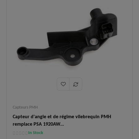
résolus :
puissance.
Technologie
Mesure précise de la position et de la
✅
:
vitesse de rotation du vilebrequin.
Logistique
En stock, expédition immédiate,
✅
:
livraison express 48h.
Capteurs PMH
Capteur d'angle et de régime vilebrequin PMH
remplace PSA 1920AW...
In Stock