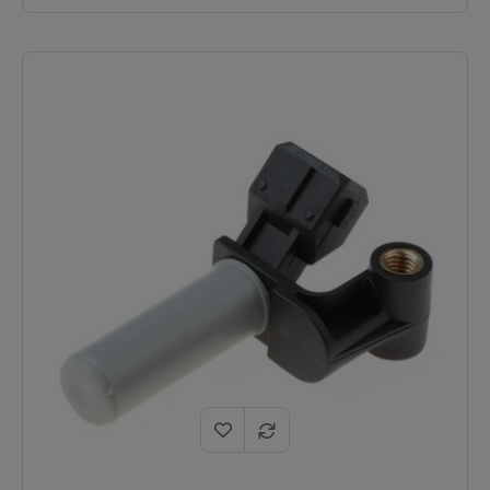
500343018
.
Blocs moteurs utilitaires lourds 2.8
Moteurs
HDi / 2.8 JTD / 2.8 TDi (Codes
✅
compatibles
moteurs Sofim : 8140.43S,
:
8140.43N, F28DTCR).
Moteur qui refuse de démarrer
(particulièrement à chaud), coupures
Symptômes
✅
nettes du moteur en pleine charge,
résolus :
instabilité du ralenti ou compte-tours
inactif.
Corps renforcé conçu pour supporter
Haute
les fortes contraintes de vibrations et
✅
résistance
les amplitudes thermiques des carters
:
d'utilitaires.
Logistique
En stock, expédition immédiate,
✅
:
livraison express 48h.