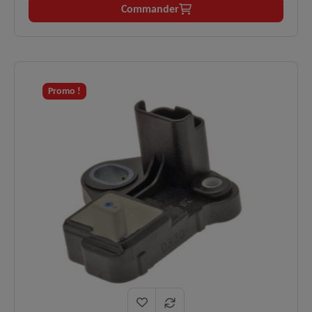
pour la synchronisation de l'injection et de l'allumage
Commander
sur les moteurs diesel PSA 1.4 HDi, 1.6 HDi et 2.2 HDi.
Moteurs
1.4 HDi, 1.6 HDi, 2.2 HDi / TDCi
✅
compatibles :
(54 à 200 cv).
Démarrage impossible, calages
Symptômes
Promo !
✅
moteur, ralenti instable, perte de
résolus :
puissance.
Technologie
Mesure précise de la position et de la
✅
:
vitesse de rotation du vilebrequin.
Logistique
En stock, expédition immédiate,
✅
:
livraison express 48h.