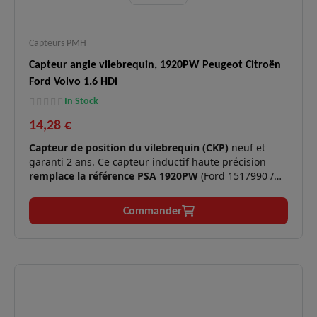
Capteurs PMH
Capteur angle vilebrequin, 1920PW Peugeot Citroën
Ford Volvo 1.6 HDi
In Stock
14,28 €
Capteur de position du vilebrequin (CKP)
neuf et
garanti 2 ans. Ce capteur inductif haute précision
remplace la référence PSA 1920PW
(Ford 1517990 /
8S6Q9E731AA / Volvo 31216677 / Toyota SU00100873).
Il est essentiel pour la synchronisation de l'injection
Commander
sur les moteurs diesel PSA 1.6 HDi, Ford 1.6 TDCi et
Volvo 1.6 D.
Moteurs
1.4 HDi, 1.6 HDi/TDCi/D-4D (54
✅
compatibles :
à 170 cv).
Démarrage impossible, calages
Symptômes
✅
moteur, ralenti instable, perte de