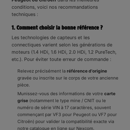
:
vitesse de rotation du vilebrequin.
conditions, voici nos recommandations
Logistique
En stock, expédition immédiate,
✅
techniques :
:
livraison express 48h.
1. Comment choisir la bonne référence ?
Les technologies de capteurs et les
connectiques varient selon les générations de
moteurs (1.4 HDi, 1.6 HDi, 2.0 HDi, 1.2 PureTech,
etc.). Pour éviter toute erreur de commande :
Relevez précisément la
référence d'origine
gravée ou inscrite sur le corps de votre ancienne
pièce.
Munissez-vous des informations de votre
carte
grise
(notamment le type mine / CNIT ou le
numéro de série VIN à 17 caractères, souvent
commençant par VF3 pour Peugeot ou VF7 pour
Citroën) pour valider la compatibilité exacte via
notre catalogue en ligne sur Nexcom.