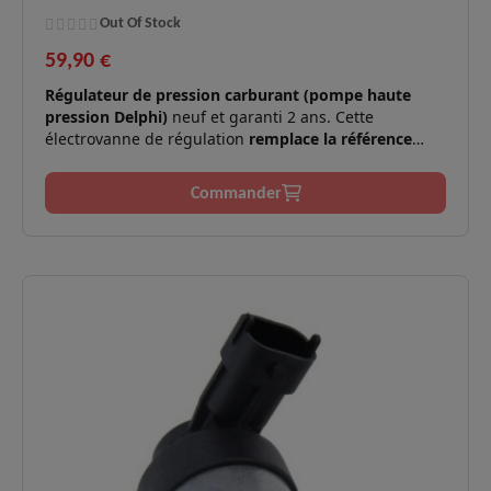
Out Of Stock
59,90 €
Régulateur de pression carburant (pompe haute
pression Delphi)
neuf et garanti 2 ans. Cette
électrovanne de régulation
remplace la référence
Renault 7701206905
(Delphi 9307Z509B). Elle assure
un contrôle précis de la pression dans le système
Commander
d'injection Common Rail des moteurs 1.5 dCi K9K
(versions antérieures aux normes Euro4/Euro5).
Moteurs
K9K (700 à 802) - 57 à 106
✅
compatibles :
cv.
Symptômes
Perte de puissance, à-coups, mode
✅
résolus :
dégradé, défaut pression rail.
Technologie
Régulation précise du débit et de la
✅
Delphi :
pression carburant.
Logistique
En stock, expédition rapide, livraison
✅
:
express 48h.