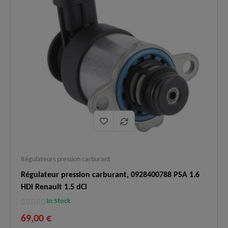
:
pression carburant.
Logistique
En stock, expédition rapide, livraison
✅
:
express 48h.
Régulateurs pression carburant
Régulateur pression carburant, 0928400788 PSA 1.6
HDi Renault 1.5 dCi
In Stock
69,00 €