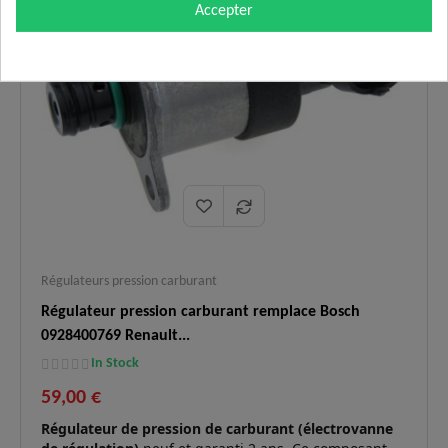
Logistique
En stock, expédition immédiate,
Accepter
✅
:
livraison express 48h.
Régulateurs pression carburant
Régulateur pression carburant remplace Bosch
0928400769 Renault...
In Stock
59,00 €
Régulateur de pression de carburant (électrovanne