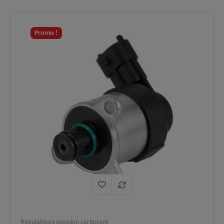
✅
compatibles :
cv) et 1.9 DDiS (129 cv).
Ralenti instable, claquements moteur,
Symptômes
Promo !
✅
mode dégradé et calages
corrigés :
intempestifs.
Qualité
Pièce neuve répondant aux
✅
certifiée :
spécifications techniques d'origine.
Logistique
En stock, expédition immédiate,
✅
:
livraison express 48h.
Régulateurs pression carburant