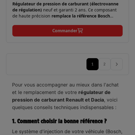
Régulateur de pression de carburant (électrovanne
de régulation)
neuf et garanti 2 ans. Ce composant
de haute précision
remplace la référence Bosch
0928400788
ainsi que 9806448980, AV6Q9358BA,
167001056R, 167004323R, 167008165R. Il se monte
Commander
sur les pompes haute pression 0445010704,
0986437442, 0445010516, 167007358R.
Moteurs
1.5 dCi, 1.6 HDi, 1.4 HDi, 1.4
✅
compatibles :
TDCi (68 à 95 cv).
1
2
Symptômes
Perte de puissance, à-coups, mode
✅
résolus :
dégradé, calage moteur.
Peugeot 207/208/308/Partner,
Pour vous accompagner au mieux dans l'achat
Applications
Citroën C3/C4/Berlingo, Renault
et le remplacement de votre
régulateur de
✅
:
Clio/Captur, Dacia Logan/Sandero,
pression de carburant Renault et Dacia
, voici
Ford Fiesta.
quelques conseils techniques indispensables :
Logistique
En stock, expédition immédiate,
✅
:
livraison express 48h.
1. Comment choisir la bonne référence ?
Le système d'injection de votre véhicule (Bosch,