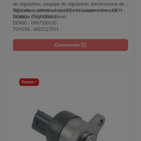
de régulation, soupape de régulation, électrovanne de
régulation, détenteur système de rampe commune,
Références constructeurs OE et équipementiers OEM :
soupape d'injection diesel.
DENSO : 0967100062
DENSO : 0967100130
TOYOTA : 0422127011
Commander
Promo !