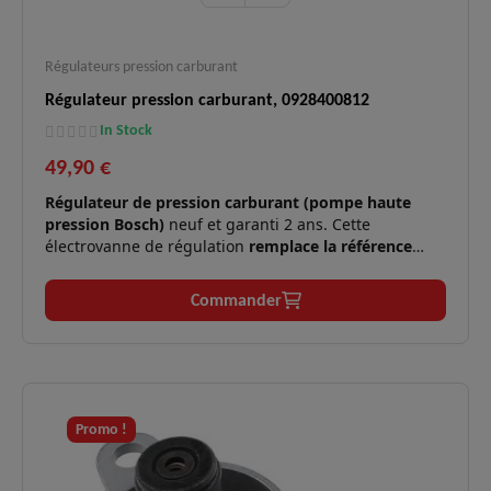
Régulateurs pression carburant
Régulateur pression carburant, 0928400812
In Stock
49,90 €
Régulateur de pression carburant (pompe haute
pression Bosch)
neuf et garanti 2 ans. Cette
électrovanne de régulation
remplace la référence
Bosch 0928400812
. Elle assure un contrôle précis de
la pression dans le système d'injection Common Rail
Commander
des moteurs 2.0 dCi (M9R).
✅
Moteurs compatibles :
2.0 dCi M9R (90 à 178 cv).
Symptômes
Perte de puissance, à-coups, mode
✅
résolus :
dégradé, défaut pression rail.
Promo !
Technologie
Régulation précise du débit et de la
✅
Bosch :
pression carburant.