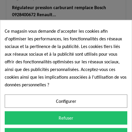
Régulateur pression carburant remplace Bosch
0928400672 Renault...
In Stock
Ce magasin vous demande d'accepter les cookies afin
49,00 €
d'optimiser les performances, les fonctionnalités des réseaux
Régulateur de pression de carburant (électrovanne
sociaux et la pertinence de la publicité. Les cookies tiers liés
de régulation)
neuf et garanti 2 ans. Ce composant
aux réseaux sociaux et à la publicité sont utilisés pour vous
haute précision
remplace la référence Bosch
0928400672
ainsi que 8200503229, 8200503230,
offrir des fonctionnalités optimisées sur les réseaux sociaux,
Nissan 1670100Q0A et Opel 93189943. Il se monte sur
Commander
ainsi que des publicités personnalisées. Acceptez-vous ces
la pompe haute pression 0445010140 et assure un
cookies ainsi que les implications associées à l'utilisation de vos
contrôle précis de la pression sur les moteurs 2.5 dCi.
données personnelles ?
✅
Moteurs compatibles :
2.5 dCi (99 à 150 cv).
Symptômes
Perte de puissance, à-coups, mode
✅
Configurer
résolus :
dégradé, calage moteur.
Promo !
Renault Master/Trafic, Opel
Applications
Refuser
✅
Movano/Vivaro, Nissan
:
Interstar/Primastar.