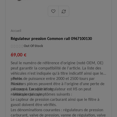
Accueil
Régulateur pression Common rail 0967100130
Out Of Stock
69,00 €
Seul le numéro de référence d'origine (noté OEM, OE)
peut garantir la compatibilité de l'article. La liste des
véhicules n'est indiquée qu'à titre indicatif ainsi que les
photos.
- Perte de puissance entre 2000 et 2500 tours par
Plusieurs pièces peuvent être à l'origine d'une perte de
minute
puissance. Lorsque le régulateur est HS on peut
- A coup à l'accélération
remarquer les symptômes suivants :
- Véhicule qui cale
Le capteur de pression carburant ainsi que le filtre à
gasoil doivent être vérifiés.
Les dénominations courantes : régulateurs de pression
carburant, valve de pression, vanne de régulation, valve