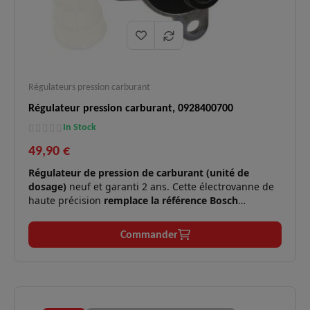
Régulateurs pression carburant
Régulateur pression carburant, 0928400700
In Stock
49,90 €
Régulateur de pression de carburant (unité de
dosage)
neuf et garanti 2 ans. Cette électrovanne de
haute précision
remplace la référence Bosch
0928400635
. Elle est le cœur de la régulation de
pression sur la pompe haute pression des célèbres
Commander
moteurs 2.0 dCi (M9R).
Moteurs
Diesel 2.0 dCi / CDTi (M9R) et
✅
compatibles :
Mitsubishi 3.0.
Ralenti instable, calage à froid ou à
Symptômes