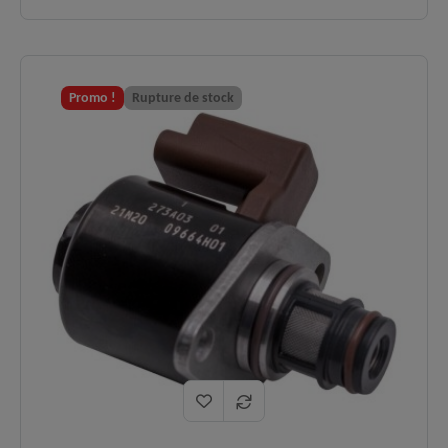
type CP1.
Moteurs
Légendaires blocs Diesel Renault 1.9
✅
compatibles
dCi (80, 100, 102, 105, 107 cv) et 2.2
:
dCi (115, 130 cv).
Promo !
Rupture de stock
Moteur qui cale au ralenti, variations
Symptômes
de régime à l'arrêt ("pompage"), refus
✅
résolus :
de démarrer par manque de pression
dans le rail ou mode dégradé.
Se monte sur les pompes Bosch
Affectation
✅
références 0445010018 et
Pompes :
0445010028.
Logistique
En stock, expédition immédiate,
✅
:
livraison express 48h.