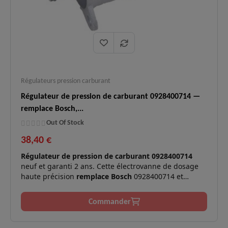
Régulateurs pression carburant
Régulateur de pression de carburant 0928400714 —
remplace Bosch,...
Out Of Stock
38,40 €
Régulateur de pression de carburant 0928400714
neuf et garanti 2 ans. Cette électrovanne de dosage
haute précision
remplace Bosch
0928400714 et
remplace Renault
7701068143. Elle assure la
régulation optimale du débit de gasoil pour les
Commander
motorisations 1.9 Diesel Common Rail.
Moteurs
1.9 dCi (110, 116, 125, 130, 131