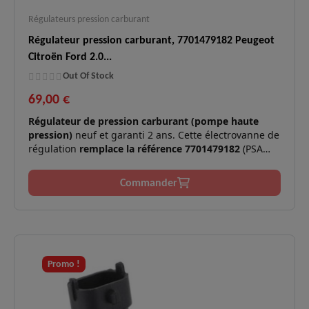
Régulateurs pression carburant
Régulateur pression carburant, 7701479182 Peugeot
Citroën Ford 2.0...
Out Of Stock
69,00 €
Régulateur de pression carburant (pompe haute
pression)
neuf et garanti 2 ans. Cette électrovanne de
régulation
remplace la référence 7701479182
(PSA
193339 / Ford 9M5Q9D347AA). Elle assure un contrôle
précis de la pression dans le système d'injection
Commander
Common Rail des moteurs 2.0 HDi/TDCi, Renault 1,5
dCi
Moteurs
2.0 HDi / 2.0 TDCi (DW10) - 115
✅
compatibles :
à 185 cv.
Symptômes
Perte de puissance, à-coups, mode
Promo !
✅
résolus :
dégradé, défaut pression rail.
Technologie
Régulation précise du débit et de la
✅