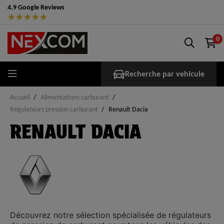
4.9 Google Reviews
★
★
★
★
★
0
Recherche par vehicule
Accueil
Alimentations carburant
Régulateurs pression carburant
Renault Dacia
RENAULT DACIA
Découvrez notre sélection spécialisée de
régulateurs