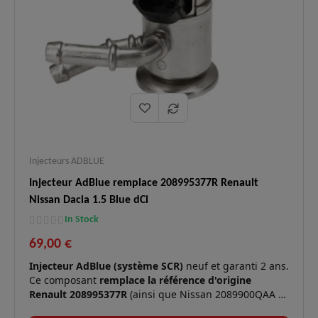
Logistique
En stock, expédition immédiate,
✅
:
livraison express 48h.
Injecteurs ADBLUE
Injecteur AdBlue remplace 208995377R Renault
Nissan Dacia 1.5 Blue dCi
In Stock
69,00 €
Injecteur AdBlue (système SCR)
neuf et garanti 2 ans.
Ce composant
remplace la référence d'origine
Renault 208995377R
(ainsi que Nissan 2089900QAA et
VDO-Continental A3C0197440000) pour le traitement