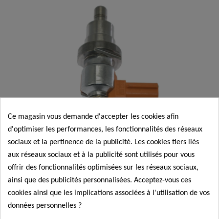
résolus :
démarrage", perte de puissance.
Applications
Renault Scenic IV, Grand Scenic IV,
✅
:
Kadjar 1.7 Blue dCi.
Logistique
En stock, expédition immédiate,
✅
:
livraison express 48h.
Ce magasin vous demande d'accepter les cookies afin
d'optimiser les performances, les fonctionnalités des réseaux
sociaux et la pertinence de la publicité. Les cookies tiers liés
aux réseaux sociaux et à la publicité sont utilisés pour vous
offrir des fonctionnalités optimisées sur les réseaux sociaux,
ainsi que des publicités personnalisées. Acceptez-vous ces
Injecteurs ADBLUE
cookies ainsi que les implications associées à l'utilisation de vos
données personnelles ?
njecteur AdBlue remplace 8200778880 Renault 2.3
dCi