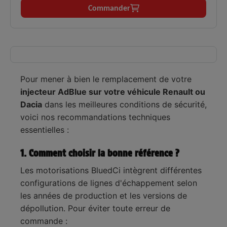
des oxydes d'azote sur les motorisations diesel
Commander
modernes.
Large parc Renault, Dacia, Nissan et
Compatibilité
✅
Land Rover (notamment 1.5 Blue
:
dCi / dCi).
Cristallisation d'AdBlue, voyant anti-
Symptômes
Pour mener à bien le remplacement de votre
✅
pollution allumé ou échec des
résolus :
injecteur AdBlue sur votre véhicule Renault ou
contrôles antipollution.
Dacia
dans les meilleures conditions de sécurité,
Fiabilité
Pièce adaptable strictement conforme aux
✅
voici nos recommandations techniques
:
spécifications d'origine.
essentielles :
1. Comment choisir la bonne référence ?
Les motorisations BluedCi intègrent différentes
configurations de lignes d'échappement selon
les années de production et les versions de
dépollution. Pour éviter toute erreur de
commande :