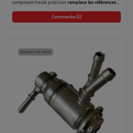
composant haute précision
remplace les références
VDO A2C39941900, Renault 208995377R, H143203213,
Dacia 208995377R et Nissan 2089900QAA
. Il assure
Commander
l'injection du fluide AdBlue pour réduire les émissions
NOx sur les moteurs Diesel 1.5 Blue dCi.
✅
Moteurs compatibles :
1.5 Blue dCi (75 à 116 cv).
Voyant antipollution allumé, défaut de
Symptômes
✅
dépollution, message "Risque de non-
Rupture de stock
résolus :
démarrage", perte de puissance.
Renault Megane IV, Kadjar, Kangoo II,
Applications
✅
Clio V, Captur II ; Dacia Duster, Lodgy,
:
Dokker, Sandero II.
Logistique
En stock, expédition immédiate,
✅
:
livraison express 48h.