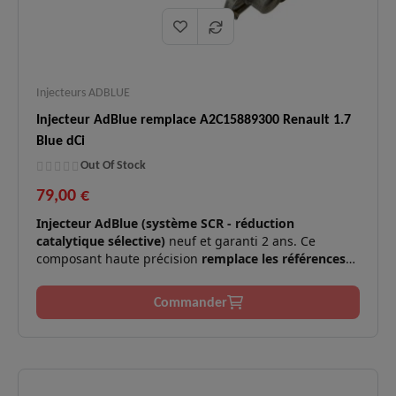
Injecteurs ADBLUE
Injecteur AdBlue remplace A2C15889300 Renault 1.7
Blue dCi
Out Of Stock
79,00 €
Injecteur AdBlue (système SCR - réduction
catalytique sélective)
neuf et garanti 2 ans. Ce
composant haute précision
remplace les références
VDO A2C15889300 et Renault 208997976R
. Il assure
l'injection du fluide AdBlue pour réduire les émissions
Commander
NOx sur les moteurs Diesel 1.7 Blue dCi.
✅
Moteurs compatibles :
1.7 Blue dCi (120/150 cv).
Voyant antipollution allumé, défaut de
Symptômes
✅
dépollution, message "Risque de non-