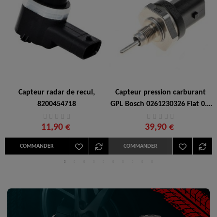
,
Capteur radar de recul,
Capteur pression carburant
8200454718
GPL Bosch 0261230326 Fiat 0.9
Natural Power
11,90 €
39,90 €
COMMANDER
COMMANDER