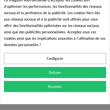
d'optimiser les performances, les fonctionnalités des réseaux
COMMANDER
COMMANDER
sociaux et la pertinence de la publicité. Les cookies tiers liés
aux réseaux sociaux et à la publicité sont utilisés pour vous
offrir des fonctionnalités optimisées sur les réseaux sociaux,
ainsi que des publicités personnalisées. Acceptez-vous ces
Qui sommes-nous
cookies ainsi que les implications associées à l'utilisation de vos
données personnelles ?
Nexcom est un fournisseur spécialisé dans les capteurs et
composants électroniques pour la réparation automobile. Notre
Configurer
mission : fournir aux garages, distributeurs et professionnels de
l’après-vente des pièces fiables, testées et livrées rapidement
Refuser
pour réduire l’immobilisation des véhicules. Nous vendons
également aux particuliers. Nos produits respectent les normes
Accepter
les plus strictes et sont conformes aux cahiers des charges des
constructeurs