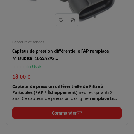
Capteurs et sondes
Capteur de pression différentielle FAP remplace
Mitsubishi 1865A292...
In Stock
18,00 €
Capteur de pression différentielle de Filtre à
Particules (FAP / Échappement)
neuf et garanti 2
ans. Ce capteur de précision d'origine
remplace la
référence Mitsubishi 1865A292
ainsi que les
équivalences constructeurs majeures
Hyundai / Kia
Commander
392102A800
et
Nissan / Infiniti 227711AT0A
.
Blocs Diesel Common Rail (1.1, 1.4,
Moteurs
1.6, 1.7, 2.0, 2.2, 2.5 CRDi / DI-D) et