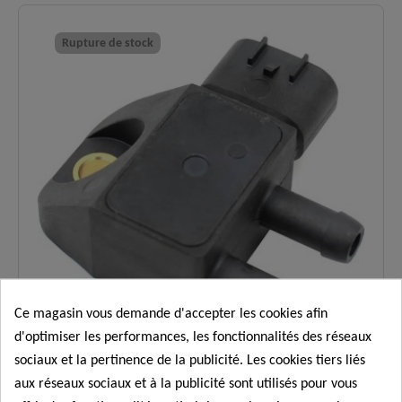
✅
compatibles
blocs essence turbocompressés (1.6
:
DIG-T).
Rupture de stock
Alerte "FAP colmaté", voyant moteur
Symptômes
allumé, perte de puissance (mode
✅
résolus :
dégradé) ou cycles de régénération
automatique bloqués.
Analyse au millibar près l'écart de
Fiabilité
pression des gaz pour guider les cycles
✅
optimale
de nettoyage du filtre et protéger le
:
turbocompresseur.
Logistique
En stock, expédition immédiate,
✅
:
livraison express 48h.
Ce magasin vous demande d'accepter les cookies afin
d'optimiser les performances, les fonctionnalités des réseaux
sociaux et la pertinence de la publicité. Les cookies tiers liés
aux réseaux sociaux et à la publicité sont utilisés pour vous
Capteurs et sondes