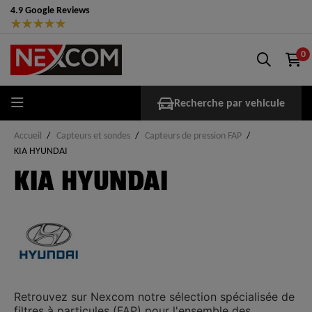
4.9 Google Reviews
★
★
★
★
★
0
Recherche par vehicule
Accueil
Capteurs et sondes
Capteurs de pression FAP
KIA HYUNDAI
KIA HYUNDAI
Retrouvez sur
Nexcom
notre sélection spécialisée de
filtres à particules (FAP)
pour l'ensemble des