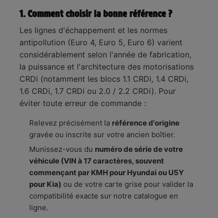
Position
Se monte généralement juste après ou
1. Comment choisir la bonne référence ?
de
✅
sur le bloc du filtre à particules selon les
montage
Les lignes d'échappement et les normes
versions.
:
antipollution (Euro 4, Euro 5, Euro 6) varient
considérablement selon l'année de fabrication,
Logistique
En stock, expédition immédiate,
✅
la puissance et l'architecture des motorisations
:
livraison express 48h.
CRDi (notamment les blocs 1.1 CRDi, 1.4 CRDi,
1.6 CRDi, 1.7 CRDi ou 2.0 / 2.2 CRDi). Pour
éviter toute erreur de commande :
Relevez précisément la
référence d'origine
gravée ou inscrite sur votre ancien boîtier.
Munissez-vous du
numéro de série de votre
véhicule (VIN à 17 caractères, souvent
commençant par KMH pour Hyundai ou U5Y
pour Kia)
ou de votre carte grise pour valider la
compatibilité exacte sur notre catalogue en
ligne.