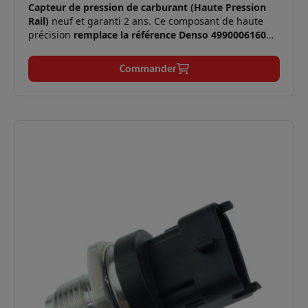
Capteur de pression de carburant (Haute Pression
Rail)
neuf et garanti 2 ans. Ce composant de haute
précision
remplace la référence Denso 4990006160
(4990006131) ainsi que Isuzu 98119790. Il est
essentiel pour la gestion de l'injection Common Rail
Commander
Denso sur les moteurs Nissan 2.5 dCi.
✅
Moteurs compatibles :
2.5 dCi (110 à 174 cv).
Symptômes
Perte de puissance, à-coups, mode
✅
résolus :
dégradé, voyant moteur allumé.
Applications
Nissan Cabstar, Navara (D22),
✅
:
Pathfinder III (R51).
Logistique
En stock, expédition immédiate,
✅
:
livraison express 48h.