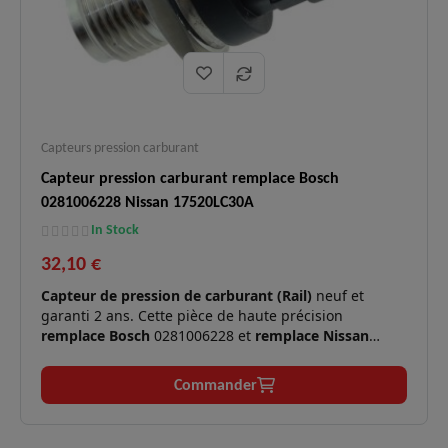
Capteurs pression carburant
Capteur pression carburant remplace Bosch
0281006228 Nissan 17520LC30A
In Stock
32,10 €
Capteur de pression de carburant (Rail)
neuf et
garanti 2 ans. Cette pièce de haute précision
remplace Bosch
0281006228 et
remplace Nissan
17520LC30A. Il est l'élément indispensable pour la
gestion de l'injection haute pression sur les moteurs
Commander
utilitaires et poids lourds Nissan 3.0 DCI.
Moteur
Diesel 3.0 DCI (2953 cm3) de
✅