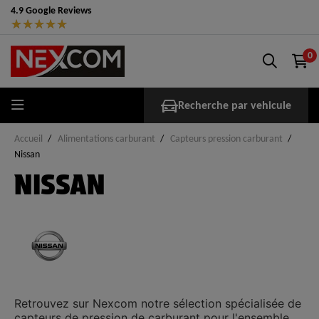
4.9 Google Reviews
★
★
★
★
★
0
Recherche par vehicule
Accueil
Alimentations carburant
Capteurs pression carburant
Nissan
NISSAN
Retrouvez sur
Nexcom
notre sélection spécialisée de
capteurs de pression de carburant
pour l'ensemble