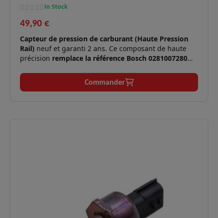
In Stock
49,90 €
Capteur de pression de carburant (Haute Pression
Rail)
neuf et garanti 2 ans. Ce composant de haute
précision
remplace la référence Bosch 0281007280
(Renault 175212943R). Il est essentiel pour la gestion
de l'injection Common Rail sur les moteurs 1.5 Blue
Commander
dCi K9K Euro 6.
Moteurs
1.5 Blue dCi K9K872 (75 à
✅
compatibles :
116 cv).
Symptômes
Perte de puissance, à-coups, mode
✅
résolus :
dégradé, voyant moteur allumé.
Mesure ultra-précise de la pression
Technologie
✅
de rampe pour optimiser la
Bosch :
combustion.
Logistique
En stock, expédition immédiate,
✅
:
livraison express 48h.