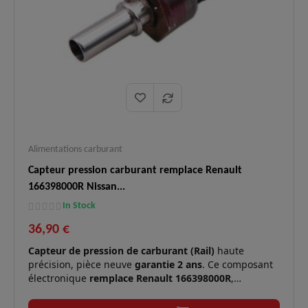
Alimentations carburant
Capteur pression carburant remplace Renault
166398000R Nissan...
In Stock
36,90 €
Capteur de pression de carburant (Rail)
haute
précision, pièce neuve
garantie 2 ans
. Ce composant
électronique
remplace Renault 166398000R
,
remplace Opel 95524873 / 95518975
et
remplace
Nissan 1663900Q0B
. Il assure la surveillance critique