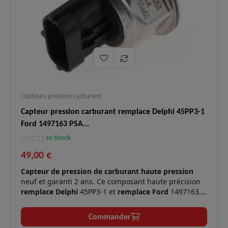
Capteurs pression carburant
Capteur pression carburant remplace Delphi 45PP3-1
Ford 1497163 PSA...
In Stock
49,00 €
Capteur de pression de carburant haute pression
neuf et garanti 2 ans. Ce composant haute précision
remplace Delphi
45PP3-1 et
remplace Ford
1497163.
Il se monte directement sur la rampe commune (rail)
pour mesurer la pression du gasoil sur les moteurs
Commander
Diesel 2.2, 2.3 et 2.4 équipant les utilitaires et pick-up.