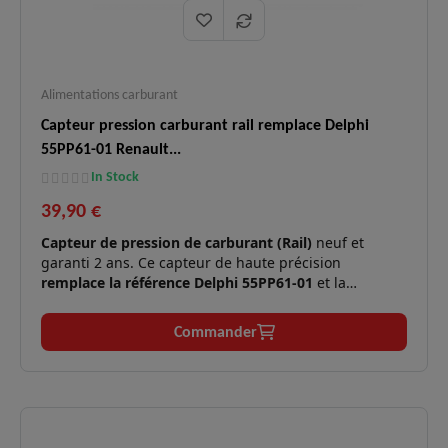
Alimentations carburant
Capteur pression carburant rail remplace Delphi
55PP61-01 Renault...
In Stock
39,90 €
Capteur de pression de carburant (Rail)
neuf et
garanti 2 ans. Ce capteur de haute précision
remplace la référence Delphi 55PP61-01
et la
référence constructeur
Renault 1505234676
. Il est
indispensable pour mesurer la pression du gasoil
Commander
dans la rampe commune des moteurs 2.3 dCi / CDTI.
Moteurs
2.3 dCi / CDTI (M9T) de 101 cv
✅
compatibles :
à 180 cv.
Message "Injection à contrôler",
Symptômes