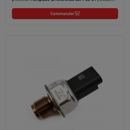
17520-00Q3N / Renault 8200397346). Il est essentiel
pour la gestion de l'injection Common Rail sur les
Commander
moteurs K9K 1.5 dCi.
✅
Moteurs compatibles :
K9K 1.5 dCi (90 à 110 cv).
Symptômes
Perte de puissance, à-coups, mode
✅
résolus :
dégradé, voyant moteur allumé.
Technologie
Mesure ultra-précise de la pression
✅
haute
de rampe pour optimiser la
précision :
combustion.
Logistique
En stock, expédition immédiate,
✅
:
livraison express 48h.