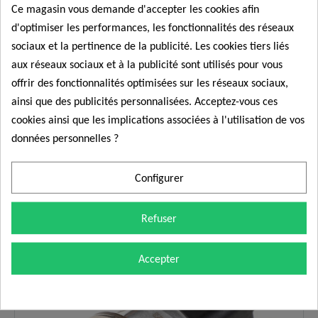
NISSAN ;
166381LA0A
Ce magasin vous demande d'accepter les cookies afin
SENSATA : 45PP21
d'optimiser les performances, les fonctionnalités des réseaux
CONFORMITÉ PIÈCES D'ORIGINE
Nos pièces automobiles sont toutes conformes aux
sociaux et la pertinence de la publicité. Les cookies tiers liés
normes d'origine du fabricant, vous assurant ainsi une
aux réseaux sociaux et à la publicité sont utilisés pour vous
performance optimale.
offrir des fonctionnalités optimisées sur les réseaux sociaux,
Les produits que nous fournissons sont sans exception destiné
ainsi que des publicités personnalisées. Acceptez-vous ces
à l'usage prévu.
Veuillez noter que nos produits sont livrés sans instructions
cookies ainsi que les implications associées à l'utilisation de vos
d'installation.
données personnelles ?
L'installation ne doit être effectuée que par du personnel
Commander
qualifié et formé.
Il n'y a aucune garantie en cas d'utilisation inadéquate,
Configurer
inappropriée ou non conforme.
Refuser
Promo !
Accepter