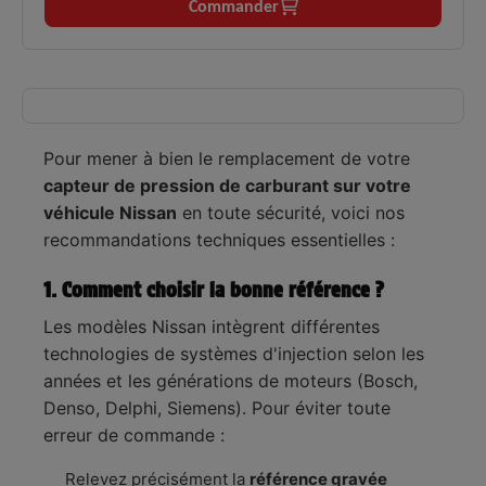
Commander
de la pression dans la rampe commune pour les
motorisations dCi et CDTI.
Moteurs
Diesel 1.5 dCi, 1.6 dCi et 2.3 dCi /
✅
compatibles :
CDTI (Energy).
Message "Injection à contrôler", perte
Symptômes
Pour mener à bien le remplacement de votre
✅
de puissance soudaine, ralenti
résolus :
instable et calages.
capteur de pression de carburant sur votre
véhicule Nissan
en toute sécurité, voici nos
Technologie haute résistance conforme
Fiabilité
recommandations techniques essentielles :
✅
aux exigences des systèmes Common Rail
:
modernes.
1. Comment choisir la bonne référence ?
Logistique
En stock, expédition immédiate,
✅
:
livraison express 48h.
Les modèles Nissan intègrent différentes
technologies de systèmes d'injection selon les
années et les générations de moteurs (Bosch,
Denso, Delphi, Siemens). Pour éviter toute
erreur de commande :
Relevez précisément la
référence gravée