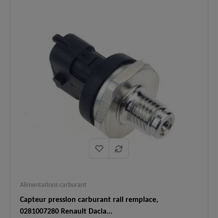
✅
moteur en mode dégradé, perte de
résolus :
puissance ou démarrage impossible.
Compatibilité
Se monte sur les rampes d'injection
✅
Rampe :
175216547R et 4423648.
Logistique
En stock, expédition immédiate,
✅
:
livraison express 48h.
Alimentations carburant
Capteur pression carburant rail remplace,
0281007280 Renault Dacia...