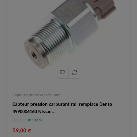
Compatibilité
✅
rampes Bosch et Renault (voir liste
Rail :
détaillée).
Logistique
En stock, expédition immédiate,
✅
:
livraison express 48h.
Capteurs pression carburant
Capteur pression carburant rail remplace Denso
4990006160 Nissan...
In Stock
59,00 €