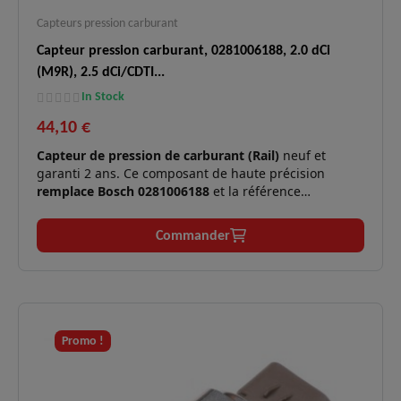
Capteurs pression carburant
Capteur pression carburant, 0281006188, 2.0 dCi
(M9R), 2.5 dCi/CDTI...
In Stock
44,10 €
Capteur de pression de carburant (Rail)
neuf et
garanti 2 ans. Ce composant de haute précision
remplace Bosch 0281006188
et la référence
constructeur
Renault 8200703127
. Il assure la lecture
critique de la pression dans la rampe commune pour
Commander
les motorisations 2.0 dCi, 2.5 dCi/CDTI et 3.0 dCi.
Moteurs
2.0 dCi (M9R), 2.5 dCi/CDTI
✅
compatibles :
(G9U) et 3.0 (ZD3).
Démarrage difficile, pertes de
Symptômes
Promo !
✅
puissance (mode dégradé), ralenti
résolus :
instable ou voyant injection allumé.
Se monte sur une large gamme de