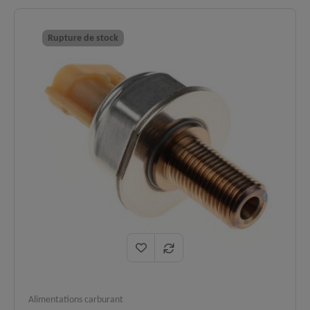
compatible :
137 à 150 cv.
Coupure moteur en charge, voyant
Symptômes
Rupture de stock
✅
diagnostic allumé, perte de puissance
résolus :
et démarrage difficile.
Qualité
Mesure haute résolution de la pression
✅
certifiée
en rampe commune pour une
:
carburation optimale.
Logistique
En stock, expédition immédiate,
✅
:
livraison express 48h.
Alimentations carburant