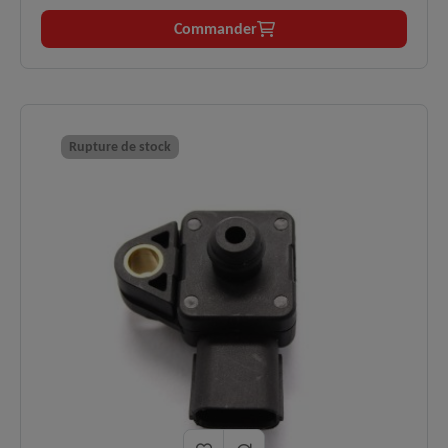
mesure de la pression d'admission sur de nombreux
Commander
moteurs essence.
Moteurs
1.1 à 1.8 essence (Mitsubishi,
✅
compatibles :
Honda, Suzuki, Fiat, Lada).
Perte de puissance,
Symptômes
Rupture de stock
✅
surconsommation, ralenti instable,
résolus :
voyant moteur.
Technologie
Mesure ultra-précise de la pression
✅
Bosch :
d'admission.
Logistique
En stock, expédition immédiate,
✅
:
livraison express 48h.