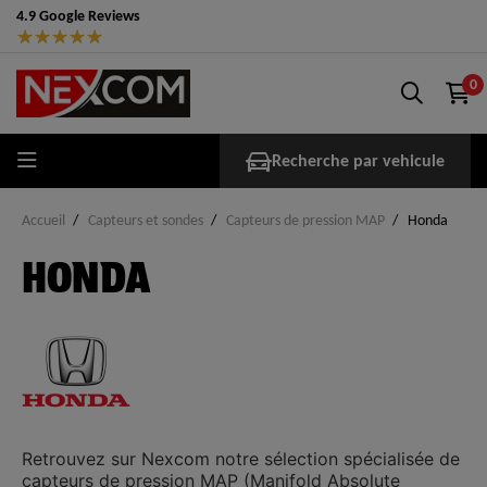
4.9 Google Reviews
★
★
★
★
★
0
Recherche par vehicule
Accueil
Capteurs et sondes
Capteurs de pression MAP
Honda
HONDA
Retrouvez sur
Nexcom
notre sélection spécialisée de
capteurs de pression MAP
(Manifold Absolute