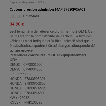
Capteurs de pression MAP
Capteur pression admission MAP 37830P05A01
Out Of Stock
34,90 €
Seul le numéro de référence d'origine (noté OEM, OE)
peut garantir la compatibilité de l'article. La liste des
véhicules n'est indiquée qu'à titre indicatif ainsi que les
photos.Toutes les références ci dessous correspondent à
Plusieurs pièces peuvent être à l'origine d'une perte de
la même pièce.
puissance.
Références constructeurs OE et équipementiers
OEM :
DENSO : 0798003000
DENSO : 0798004250
EPS : 1993032
HONDA : 37830P05A01
HONDA : 37830P0GS00
HONDA : 37830P7AN11
HONDA : 37830PAAS00
KW : 493032
ROVER : MHK100590