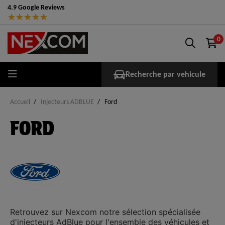
4.9 Google Reviews
★
★
★
★
★
0
Recherche par vehicule
Accueil
Injecteurs ADBLUE
Ford
FORD
Retrouvez sur
Nexcom
notre sélection spécialisée
d'injecteurs AdBlue
pour l'ensemble des véhicules et