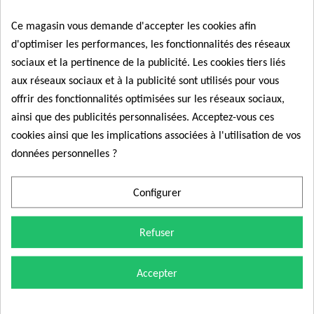
VDO A2C96897300
ainsi que Ford GK21-5J281-AE,
GK215J281AD, 2040944 et G168205444. Il assure
Ce magasin vous demande d'accepter les cookies afin
Commander
l'injection du fluide AdBlue pour réduire les émissions
d'optimiser les performances, les fonctionnalités des réseaux
NOx sur les moteurs Ford 2.0 EcoBlue.
sociaux et la pertinence de la publicité. Les cookies tiers liés
Moteurs
2.0 EcoBlue (105/130/170
✅
aux réseaux sociaux et à la publicité sont utilisés pour vous
compatibles :
cv).
offrir des fonctionnalités optimisées sur les réseaux sociaux,
Voyant antipollution allumé, défaut de
Symptômes
ainsi que des publicités personnalisées. Acceptez-vous ces
Pour mener à bien le remplacement de votre
✅
dépollution, message "Risque de non-
résolus :
cookies ainsi que les implications associées à l'utilisation de vos
démarrage", perte de puissance.
injecteur AdBlue sur votre véhicule Ford
dans
données personnelles ?
les meilleures conditions techniques, voici nos
Applications
Ford Transit V363, Transit Custom
✅
recommandations essentielles :
:
V362, Tourneo Custom V362.
Configurer
Logistique
En stock, expédition immédiate,
✅
1. Comment choisir la bonne référence ?
:
livraison express 48h.
Refuser
Les motorisations diesel EcoBlue de Ford
intègrent différentes configurations de lignes
d'échappement selon les années de fabrication
Accepter
et la génération de la norme Euro 6. Pour
écarter tout risque d'erreur :