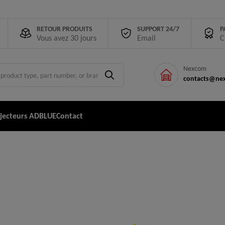
RETOUR PRODUITS
SUPPORT 24/7
P
Vous avez 30 jours
Email
C
Nexcom
contacts@nex
njecteurs ADBLUE
Contact