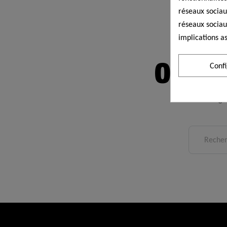
réseaux sociaux
réseaux sociau
implications as
Oops! 
Conf
The Page 