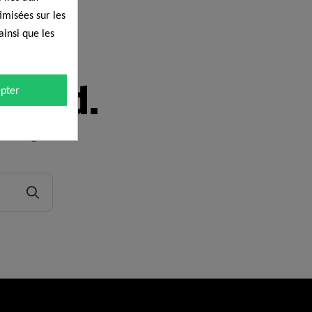
timisées sur les
ainsi que les
 found.
pter
ome Page