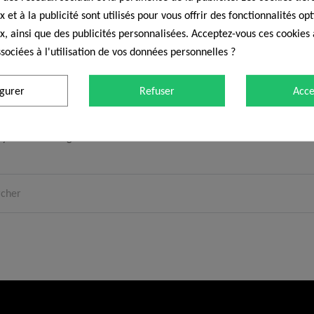
 et à la publicité sont utilisés pour vous offrir des fonctionnalités op
x, ainsi que des publicités personnalisées. Acceptez-vous ces cookies 
sociées à l'utilisation de vos données personnelles ?
That page can’t be
igurer
Refuser
Acce
you are looking for doesn't exitst or an other error occured. Go to
H