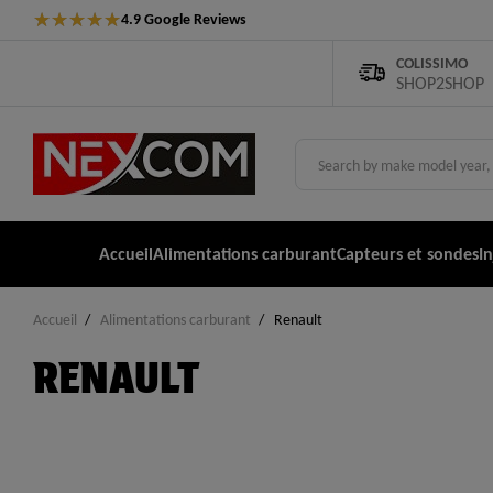
★
★
★
★
★
4.9 Google Reviews
COLISSIMO
SHOP2SHOP
Accueil
Alimentations carburant
Capteurs et sondes
I
Accueil
Alimentations carburant
Renault
RENAULT