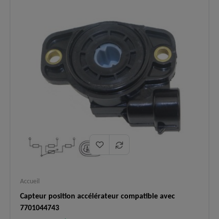
Symptômes
✅
d'allumage, surconsommation, voyant
résolus :
moteur allumé.
Renault Clio II/III, Mégane I/II, Scénic
Applications
I/II, Laguna I/II, Espace III/IV,
✅
:
Kangoo, Trafic II, Logan, Sandero,
Thalia.
Logistique
En stock, expédition immédiate,
✅
:
livraison express 48h.
Accueil
Capteur position accélérateur compatible avec
7701044743