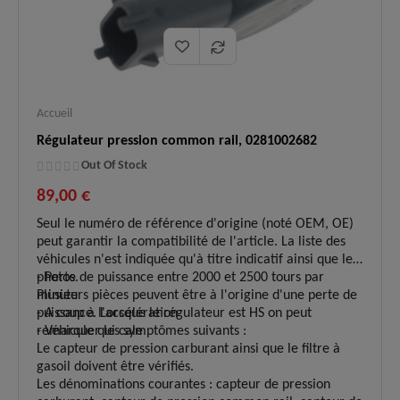
Accueil
Régulateur pression common rail, 0281002682
Out Of Stock
89,00 €
Seul le numéro de référence d'origine (noté OEM, OE)
peut garantir la compatibilité de l'article. La liste des
véhicules n'est indiquée qu'à titre indicatif ainsi que les
photos.
- Perte de puissance entre 2000 et 2500 tours par
Plusieurs pièces peuvent être à l'origine d'une perte de
minute
puissance. Lorsque le régulateur est HS on peut
- A coup à l'accélération
remarquer les symptômes suivants :
- Véhicule qui cale
Le capteur de pression carburant ainsi que le filtre à
gasoil doivent être vérifiés.
Les dénominations courantes : capteur de pression