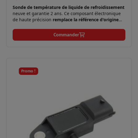
Sonde de température de liquide de refroidissement
neuve et garantie 2 ans. Ce composant électronique
de haute précision
remplace la référence d'origine
Renault 8200720768
(ainsi que 226300007R, Nissan
2263000Q1P, Opel 4407990) pour une régulation
Commander
thermique irréprochable.
Compatibilité
Vaste parc Renault, Dacia, Nissan et
✅
:
Opel.
Voyant de température défectueux,
Symptômes
Promo !
✅
déclenchement incorrect du
résolus :
ventilateur, surconsommation.
Fiabilité
Pièce adaptable strictement conforme aux
✅
:
spécifications d'origine.