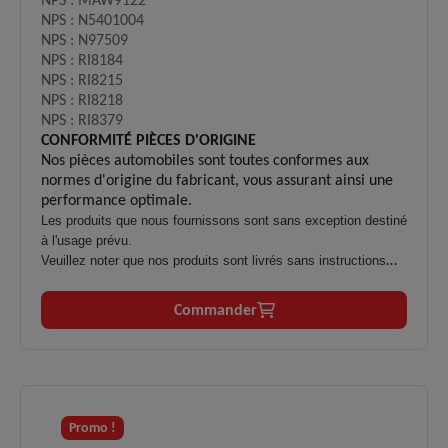
NPS : MAW9122
NPS : N5401004
NPS : N97509
NPS : RI8184
NPS : RI8215
NPS : RI8218
NPS : RI8379
CONFORMITÉ PIÈCES D'ORIGINE
Nos pièces automobiles sont toutes conformes aux
normes d'origine du fabricant, vous assurant ainsi une
performance optimale.
Les produits que nous fournissons sont sans exception destiné
à l'usage prévu.
Veuillez noter que nos produits sont livrés sans instructions
d'installation.
L'installation ne doit être effectuée que par du personnel
Commander
qualifié et formé.
Il n'y a aucune garantie en cas d'utilisation inadéquate,
inappropriée ou non conforme.
Promo !