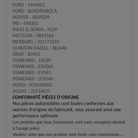
FORD : 1449602
FORD : 6G9Q9E882CA
HOFFER : 8029229
IPD : 458303
MEAT & DORIA : 9229
METZGER : 0892164
PIERBURG : 701771010
QUINTON HAZELL : XELV46
SIDAT : 83901
STANDARD : 14239
STANDARD : ESV063
STANDARD : EV045
STANDARD : LEV040
VEMO : V25630003
VOLVO : 31216025
CONFORMITÉ PIÈCES D'ORIGINE
Nos pièces automobiles sont toutes conformes aux
normes d'origine du fabricant, vous assurant ainsi une
performance optimale.
Les produits que nous fournissons sont sans exception destiné
à l'usage prévu.
Veuillez noter que nos produits sont livrés sans instructions