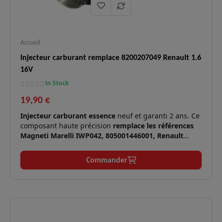
Accueil
Injecteur carburant remplace 8200207049 Renault 1.6
16V
In Stock
19,90 €
Injecteur carburant essence
neuf et garanti 2 ans. Ce
composant haute précision
remplace les références
Magneti Marelli IWP042, 805001446001, Renault
8200028797 et 8200207049
. Il équipe les moteurs
essence Renault 1.6 16V (K4M), 1.8 16V (F4P) et 2.0 16V
Commander
(F4R).
Moteurs
1.6 16V (105 à 117 cv), 1.8 16V (115
✅
compatibles
à 121 cv), 2.0 16V (133 à 179 cv).
:
Perte de puissance, à-coups, ratés