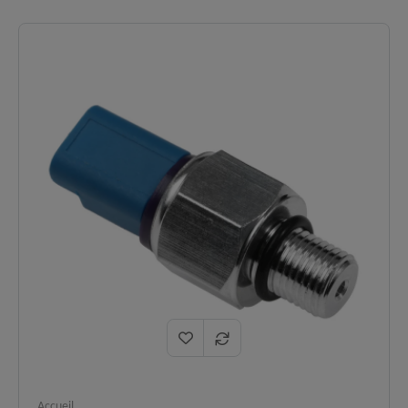
Moteurs
2.0 TDCi / 2.4 TDCi (100 à
✅
compatibles :
140 cv).
Voyant FAP allumé, mode dégradé,
Symptômes
✅
perte de puissance, régénération
résolus :
impossible.
Mesure la différence de pression
Fonction
✅
avant/après FAP pour calculer son niveau
:
d'encrassement.
Logistique
En stock, expédition immédiate,
✅
:
livraison express 48h.
Accueil