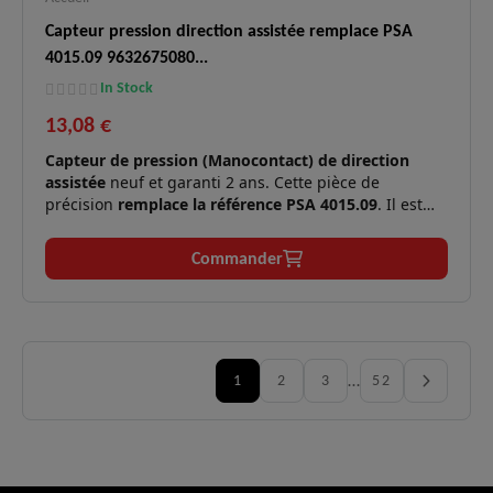
Capteur pression direction assistée remplace PSA
4015.09 9632675080...
In Stock
13,08 €
Capteur de pression (Manocontact) de direction
assistée
neuf et garanti 2 ans. Cette pièce de
précision
remplace la référence PSA 4015.09
. Il est
indispensable pour informer le calculateur de la
sollicitation de la pompe de direction afin de stabiliser
Commander
le régime moteur.
Moteurs
Essence (TU, EW, ES) et Diesel
✅
compatibles :
(HDi, DW8, XUD).
Variations du ralenti lors des
…
1
2
3
52
Symptômes
manœuvres, calage du moteur en
✅
résolus :
tournant le volant, fuite d'huile de
direction par le connecteur.
Qualité
Conception robuste résistante aux
✅