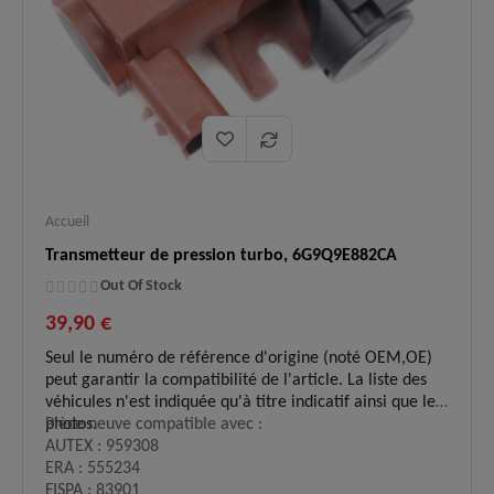
✅
:
livraison express 48h.
Accueil
Transmetteur de pression turbo, 6G9Q9E882CA
Out Of Stock
39,90 €
Seul le numéro de référence d'origine (noté OEM,OE)
peut garantir la compatibilité de l'article. La liste des
véhicules n'est indiquée qu'à titre indicatif ainsi que les
photos.
Pièce neuve compatible avec :
AUTEX : 959308
ERA : 555234
FISPA : 83901