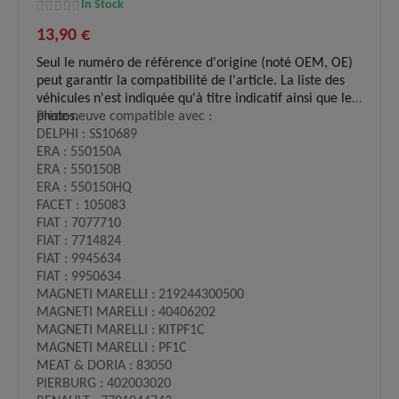
In Stock
13,90 €
Seul le numéro de référence d'origine (noté OEM, OE)
peut garantir la compatibilité de l'article. La liste des
véhicules n'est indiquée qu'à titre indicatif ainsi que les
photos.
Pièce neuve compatible avec :
DELPHI : SS10689
ERA : 550150A
ERA : 550150B
ERA : 550150HQ
FACET : 105083
FIAT : 7077710
FIAT : 7714824
FIAT : 9945634
FIAT : 9950634
MAGNETI MARELLI : 219244300500
MAGNETI MARELLI : 40406202
MAGNETI MARELLI : KITPF1C
MAGNETI MARELLI : PF1C
MEAT & DORIA : 83050
PIERBURG : 402003020