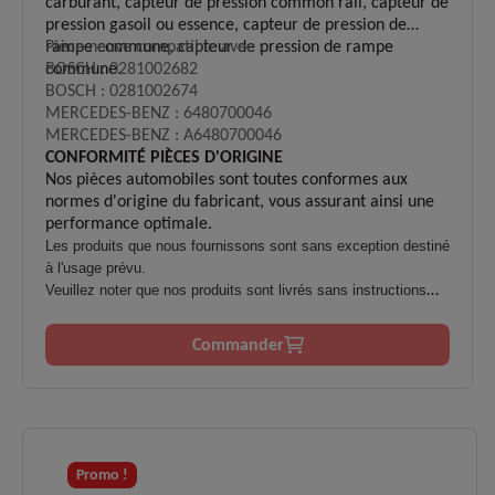
carburant, capteur de pression common rail, capteur de
pression gasoil ou essence, capteur de pression de
rampe commune, capteur de pression de rampe
Pièce neuve compatible avec :
commune.
BOSCH : 0281002682
BOSCH : 0281002674
MERCEDES-BENZ : 6480700046
MERCEDES-BENZ : A6480700046
CONFORMITÉ PIÈCES D'ORIGINE
Nos pièces automobiles sont toutes conformes aux
normes d'origine du fabricant, vous assurant ainsi une
performance optimale.
Les produits que nous fournissons sont sans exception destiné
à l'usage prévu.
Veuillez noter que nos produits sont livrés sans instructions
d'installation.
L'installation ne doit être effectuée que par du personnel
Commander
qualifié et formé.
Il n'y a aucune garantie en cas d'utilisation inadéquate,
inappropriée ou non conforme.
Promo !