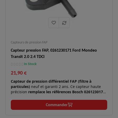
Capteurs de pression FAP
Capteur pression FAP, 0261230171 Ford Mondeo
Transit 2.0 2.4 TDCi
In Stock
21,90 €
Capteur de pression différentiel FAP (filtre à
particules)
neuf et garanti 2 ans. Ce capteur haute
précision
remplace les références Bosch 0261230171
et Ford 1440437
. Il est indispensable pour contrôler
l'encrassement du filtre à particules et optimiser les
Commander
cycles de régénération sur les moteurs diesel Ford
TDCi.