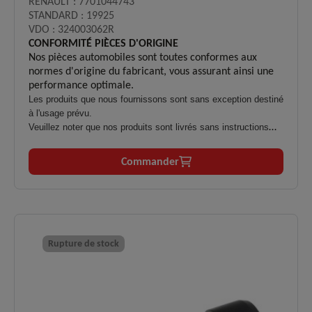
RENAULT : 7701044743
STANDARD : 19925
VDO : 324003062R
CONFORMITÉ PIÈCES D'ORIGINE
Nos pièces automobiles sont toutes conformes aux
normes d'origine du fabricant, vous assurant ainsi une
performance optimale.
Les produits que nous fournissons sont sans exception destiné
à l'usage prévu.
Veuillez noter que nos produits sont livrés sans instructions
d'installation.
L'installation ne doit être effectuée que par du personnel
Commander
qualifié et formé.
Il n'y a aucune garantie en cas d'utilisation inadéquate,
inappropriée ou non conforme.
Rupture de stock