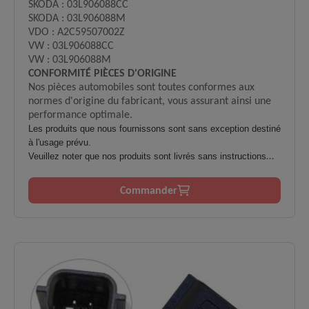
SKODA : 03L906088CC
SKODA : 03L906088M
VDO : A2C59507002Z
VW : 03L906088CC
VW : 03L906088M
CONFORMITÉ PIÈCES D'ORIGINE
Nos pièces automobiles sont toutes conformes aux
normes d'origine du fabricant, vous assurant ainsi une
performance optimale.
Les produits que nous fournissons sont sans exception destiné
à l'usage prévu.
Veuillez noter que nos produits sont livrés sans instructions
d'installation.
L'installation ne doit être effectuée que par du personnel
Commander
qualifié et formé.
Il n'y a aucune garantie en cas d'utilisation inadéquate,
inappropriée ou non conforme.