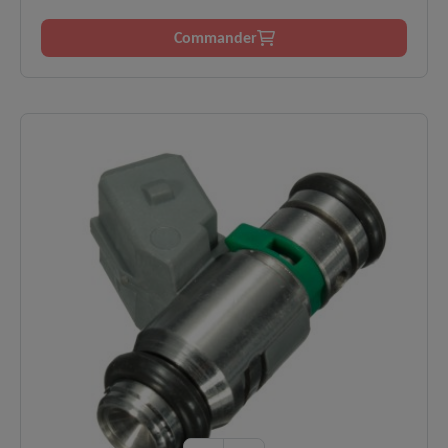
d'installation.
L'installation ne doit être effectuée que par du personnel
Commander
qualifié et formé.
Il n'y a aucune garantie en cas d'utilisation inadéquate,
inappropriée ou non conforme.