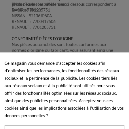
photos.Toutes les références ci dessous correspondent à
Pièce neuve compatible avec :
la même pièce.
DACIA : 7701205751
NISSAN : 92136JD50A
RENAULT : 7700417506
RENAULT : 7701205751
CONFORMITÉ PIÈCES D'ORIGINE
Nos pièces automobiles sont toutes conformes aux
normes d'origine du fabricant, vous assurant ainsi une
performance optimale.
Les produits que nous fournissons sont sans exception
Ce magasin vous demande d'accepter les cookies afin
destiné à l'usage prévu.
d'optimiser les performances, les fonctionnalités des réseaux
Veuillez noter que nos produits sont livrés sans
sociaux et la pertinence de la publicité. Les cookies tiers liés
instructions d'installation.
aux réseaux sociaux et à la publicité sont utilisés pour vous
L'installation ne doit être effectuée que par du
personnel qualifié et formé.
offrir des fonctionnalités optimisées sur les réseaux sociaux,
Il n'y a aucune garantie en cas d'utilisation inadéquate,
ainsi que des publicités personnalisées. Acceptez-vous ces
inappropriée ou non conforme.
cookies ainsi que les implications associées à l'utilisation de vos
données personnelles ?
Commander