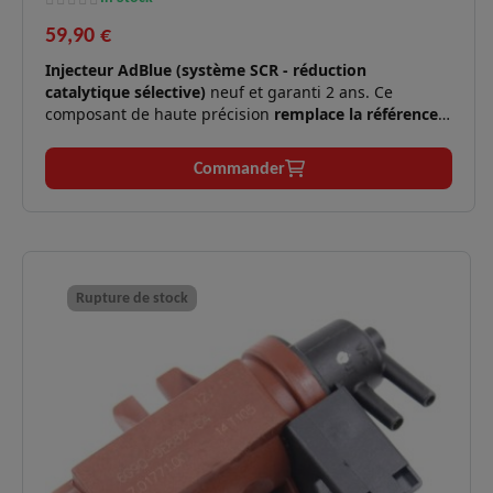
59,90 €
Injecteur AdBlue (système SCR - réduction
catalytique sélective)
neuf et garanti 2 ans. Ce
composant de haute précision
remplace la référence
Peugeot Citroën 9802763880
ainsi que G048B03134,
G011B00582 et G074B03730. Il assure l'injection du
Commander
fluide AdBlue pour réduire les émissions NOx sur les
moteurs BlueHDi.
Moteurs
1.6 BlueHDi
✅
compatibles :
(75/99/100/115/116/120 cv).
Voyant antipollution allumé, défaut de
Rupture de stock
Symptômes
✅
dépollution, message "Risque de non-
résolus :
démarrage", perte de puissance.
Peugeot
Applications
208/308/3008/508/5008/Partner,
✅
:
Citroën
C3/C4/Berlingo/DS3/DS4/DS5/Jumpy.
Logistique
En stock, expédition immédiate,