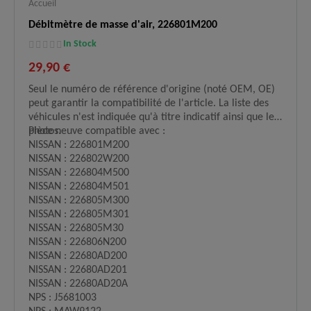
Accueil
Débitmètre de masse d'air, 226801M200
In Stock
29,90 €
Seul le numéro de référence d'origine (noté OEM, OE)
peut garantir la compatibilité de l'article. La liste des
véhicules n'est indiquée qu'à titre indicatif ainsi que les
photos.
Pièce neuve compatible avec :
NISSAN : 226801M200
NISSAN : 226802W200
NISSAN : 226804M500
NISSAN : 226804M501
NISSAN : 226805M300
NISSAN : 226805M301
NISSAN : 226805M30
NISSAN : 226806N200
NISSAN : 22680AD200
NISSAN : 22680AD201
NISSAN : 22680AD20A
NPS : J5681003