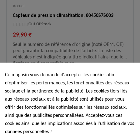
Accueil
Capteur de pression climatisation, 80450S7S003
Out Of Stock
29,90 €
Seul le numéro de référence d'origine (noté OEM, OE)
peut garantir la compatibilité de l'article. La liste des
véhicules n'est indiquée qu'à titre indicatif ainsi que les
photos.
Capteur neuf compatible avec :
FRIGAIR : 2930810
Ce magasin vous demande d'accepter les cookies afin
HONDA : 80450S7S003
d'optimiser les performances, les fonctionnalités des réseaux
HONDA : 80450SFE003
sociaux et la pertinence de la publicité. Les cookies tiers liés
Commander
aux réseaux sociaux et à la publicité sont utilisés pour vous
offrir des fonctionnalités optimisées sur les réseaux sociaux,
ainsi que des publicités personnalisées. Acceptez-vous ces
cookies ainsi que les implications associées à l'utilisation de vos
données personnelles ?