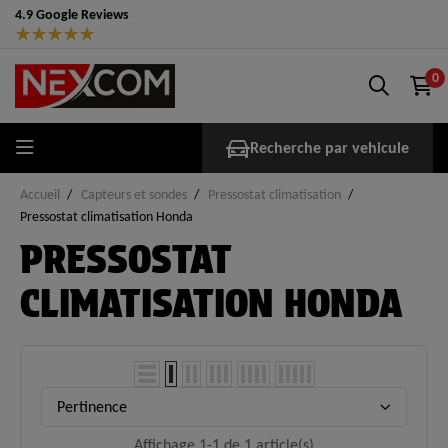
4.9 Google Reviews
★
★
★
★
★
0
Recherche par vehicule
Accueil
Capteurs et sondes
Pressostat climatisation
Pressostat climatisation Honda
PRESSOSTAT
CLIMATISATION HONDA
Pertinence
Affichage 1-1 de 1 article(s)