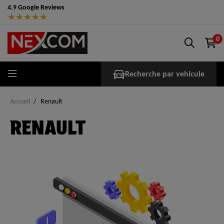
4.9 Google Reviews
★
★
★
★
★
0
Recherche par vehicule
Accueil
Renault
RENAULT