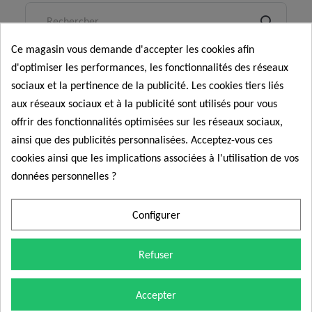
Ce magasin vous demande d'accepter les cookies afin
d'optimiser les performances, les fonctionnalités des réseaux
sociaux et la pertinence de la publicité. Les cookies tiers liés
aux réseaux sociaux et à la publicité sont utilisés pour vous
offrir des fonctionnalités optimisées sur les réseaux sociaux,
ainsi que des publicités personnalisées. Acceptez-vous ces
cookies ainsi que les implications associées à l'utilisation de vos
données personnelles ?
Configurer
Nexcom fournit aux professionnels et particuliers des
capteurs et composants électroniques automobiles
Refuser
fiables, conformes aux normes des constructeurs et
livrés rapidement.
Accepter