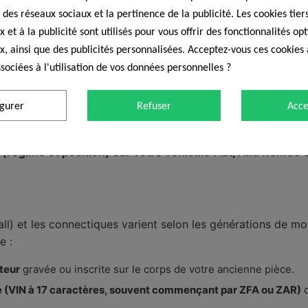
 des réseaux sociaux et la pertinence de la publicité. Les cookies tiers
 et à la publicité sont utilisés pour vous offrir des fonctionnalités op
x, ainsi que des publicités personnalisées. Acceptez-vous ces cookies 
sociées à l'utilisation de vos données personnelles ?
igurer
Refuser
Acce
régime et position) sur votre véhicule Fiat, Alfa Romeo 
l) et les connectiques varient selon les générations de moteu
e :
teur
gravée ou inscrite sur le corps de votre ancienne pièce.
e (VIN à 17 caractères, souvent commençant par ZFA ou ZAR)
o