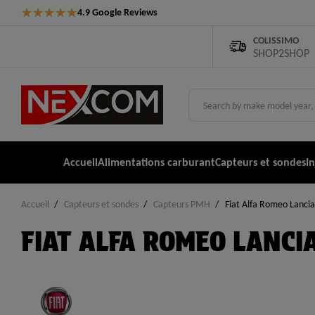
★
★
★
★
★
4.9 Google Reviews
COLISSIMO
SHOP2SHOP
Accueil
Alimentations carburant
Capteurs et sondes
I
Accueil
Capteurs et sondes
Capteurs PMH
Fiat Alfa Romeo Lancia
FIAT ALFA ROMEO LANCI