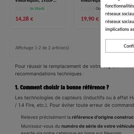
vilebrequin, 1920PW
vilebrequin,
fonctionnalités
Peugeot Citroën Ford
5000288407
In Stock
Out Of Stock
réseaux sociaux
Volvo 1.6 HDi
14,28 €
19,90 €
réseaux sociau
implications as
Conf
Affichage 1-2 de 2 article(s)
Pour réussir le remplacement de votre
capteur PMH (
recommandations techniques :
1. Comment choisir la bonne référence ?
Les technologies de capteurs (inductifs ou à effet Hal
/ 1.4 Fire, etc.). Pour éviter toute erreur de command
Relevez précisément la
référence d'origine construc
Munissez-vous du
numéro de série de votre véhicul
exacte via notre catalogue en ligne sur Nexcom.