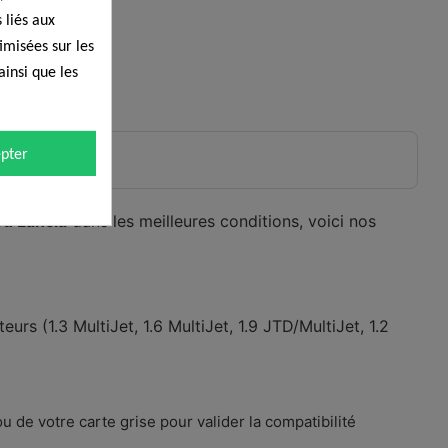
 liés aux
timisées sur les
ainsi que les
pter
ou Lancia
dans les meilleures conditions, voici nos
rs (1.3 MultiJet, 1.6 MultiJet, 1.9 JTD/MultiJet, 1.2
u de votre carte grise pour valider la compatibilité