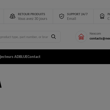
RETOUR PRODUITS
SUPPORT 24/7
P
Vous avez 30 jours
Email
C
Nexcom
contacts@nex
njecteurs ADBLUE
Contact
A