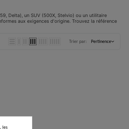
59, Delta), un SUV (500X, Stelvio) ou un utilitaire
formes aux exigences d'origine. Trouvez la référence
Trier par:
Pertinence
 les