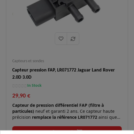
Capteurs et sondes
Capteur pression FAP, LR071772 Jaguar Land Rover
2.0D 3.0D
In Stock
29,90 €
Capteur de pression différentiel FAP (filtre à
particules)
neuf et garanti 2 ans. Ce capteur haute
précision
remplace la référence LR071772
ainsi que
de nombreuses références Jaguar et Land Rover. Il est
indispensable pour contrôler l’encrassement du filtre
Commander