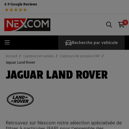
4.9 Google Reviews
★
★
★
★
★
0
Recherche par vehicule
Accueil
Capteurs et sondes
Capteurs de pression FAP
Jaguar Land Rover
JAGUAR LAND ROVER
Retrouvez sur
Nexcom
notre sélection spécialisée de
filtres à particules (FAP)
pour l'ensemble des