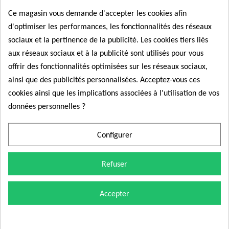
à particules et optimiser les cycles de régénération.
Ce magasin vous demande d'accepter les cookies afin
Moteurs compatibles
2.0D / 3.0D (150 à 351
✅
d'optimiser les performances, les fonctionnalités des réseaux
:
cv).
sociaux et la pertinence de la publicité. Les cookies tiers liés
Voyant FAP allumé, mode dégradé,
Symptômes
aux réseaux sociaux et à la publicité sont utilisés pour vous
✅
perte de puissance ou régénération
résolus :
offrir des fonctionnalités optimisées sur les réseaux sociaux,
Pour réussir le remplacement de votre
filtre à
impossible.
ainsi que des publicités personnalisées. Acceptez-vous ces
particules (FAP) sur votre véhicule Jaguar ou
Mesure la différence de pression
Fonction
cookies ainsi que les implications associées à l'utilisation de vos
Land Rover
dans les meilleures conditions, voici
✅
avant/après FAP pour calculer son niveau
:
données personnelles ?
nos recommandations techniques :
d’encrassement.
Logistique
Produit en stock, expédition rapide,
1. Comment choisir la bonne référence ?
✅
Configurer
:
livraison express 48h.
Les lignes d'échappement et les normes
antipollution (Euro 5, Euro 6) varient
Refuser
considérablement selon l'année de fabrication,
la puissance et l'architecture des motorisations
Accepter
(notamment les blocs 2.0 eD4/TD4/SD4
Ingenium ou les puissants 3.0 TDV6/SDV6). Pour
éviter toute erreur de commande :