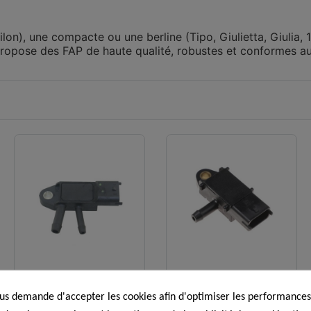
on), une compacte ou une berline (Tipo, Giulietta, Giulia, 1
ropose des FAP de haute qualité, robustes et conformes au
Capteurs de pression FAP
Capteurs de pression FAP
Capteur de pression
Capteur de pression
s demande d'accepter les cookies afin d'optimiser les performances,