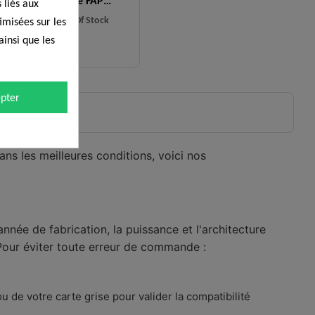
différentielle FAP
 liés aux
remplace Mitsubishi
Out Of Stock
timisées sur les
1865A364...
ainsi que les
29,90 €
pter
ns les meilleures conditions, voici nos
nnée de fabrication, la puissance et l'architecture
 Pour éviter toute erreur de commande :
u de votre carte grise pour valider la compatibilité