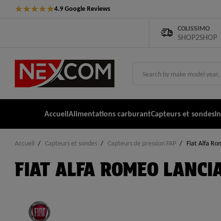
★
★
★
★
★
4.9 Google Reviews
COLISSIMO
SHOP2SHOP
Accueil
Alimentations carburant
Capteurs et sondes
I
Accueil
Capteurs et sondes
Capteurs de pression FAP
Fiat Alfa Ro
FIAT ALFA ROMEO LANCI