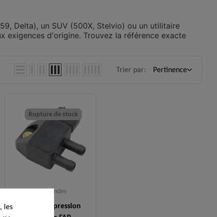
59, Delta), un SUV (500X, Stelvio) ou un utilitaire
x exigences d'origine. Trouvez la référence exacte
Trier par:
Pertinence
Rupture de stock
Capteurs et sondes
Capteur de pression
 les