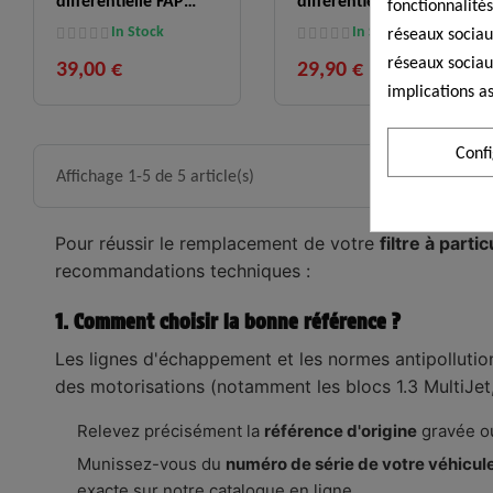
différentielle FAP
différentielle FAP
fonctionnalités
remplace PSA 1618LP
remplace PSA 1618Z9
In Stock
In Stock
réseaux sociaux
Fiat...
1618LP...
réseaux sociau
39,00 €
29,90 €
implications as
Conf
Affichage 1-5 de 5 article(s)
Pour réussir le remplacement de votre
filtre à part
recommandations techniques :
1. Comment choisir la bonne référence ?
Les lignes d'échappement et les normes antipollution 
des motorisations (notamment les blocs 1.3 MultiJet,
Relevez précisément la
référence d'origine
gravée ou
Munissez-vous du
numéro de série de votre véhicul
exacte sur notre catalogue en ligne.