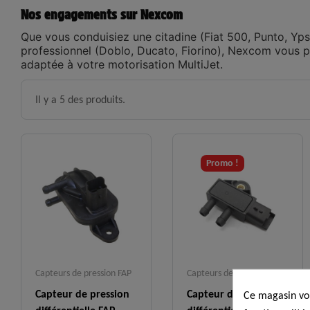
Nos engagements sur Nexcom
Que vous conduisiez une citadine (Fiat 500, Punto, Ypsil
professionnel (Doblo, Ducato, Fiorino), Nexcom vous p
adaptée à votre motorisation MultiJet.
Il y a 5 des produits.
Promo !
Capteurs de pression FAP
Capteurs de pression FAP
Capteur de pression
Capteur de pression
Ce magasin vou