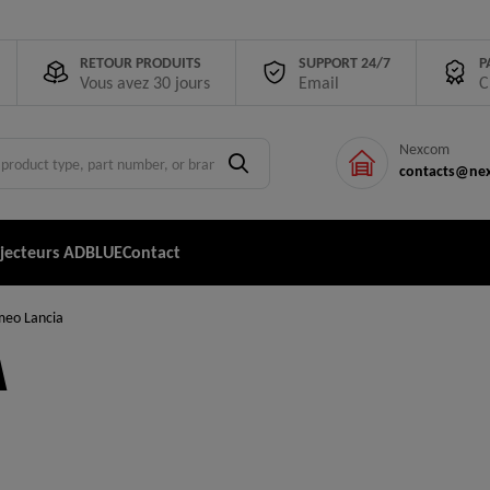
RETOUR PRODUITS
SUPPORT 24/7
P
Vous avez 30 jours
Email
C
Nexcom
contacts@nex
njecteurs ADBLUE
Contact
meo Lancia
A