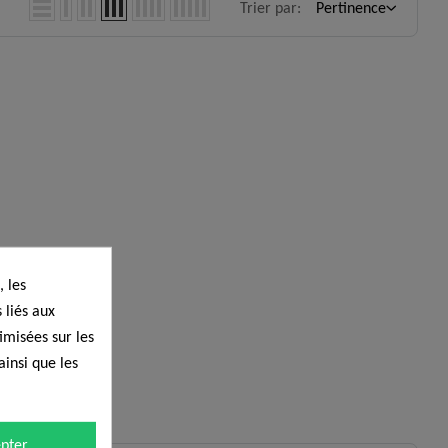
Trier par:
Pertinence
 les
 liés aux
timisées sur les
ainsi que les
pter