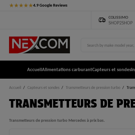
★
★
★
★
★
4.9 Google Reviews
COLISSIMO
SHOP2SHOP
Accueil
Alimentations carburant
Capteurs et sondes
I
Accueil
Capteurs et sondes
Transmetteurs de pression turbo
Tran
TRANSMETTEURS DE PRE
Transmetteurs de pression turbo Mercedes à prix bas.