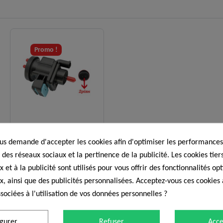
Promo !
Capteurs et sondes
s demande d'accepter les cookies afin d'optimiser les performances,
Transmetteur de
 des réseaux sociaux et la pertinence de la publicité. Les cookies tiers
pression turbo
 et à la publicité sont utilisés pour vous offrir des fonctionnalités op
A0005450427
In Stock
x, ainsi que des publicités personnalisées. Acceptez-vous ces cookies 
29,40 €
sociées à l'utilisation de vos données personnelles ?
igurer
Refuser
Acce