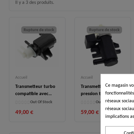
Il y a 3 des produits.
Rupture de stock
Rupture de stock
Accueil
Accueil
Ce magasin vou
Transmetteur turbo
Transmetteur
fonctionnalités
compatible avec
pression turbo,
réseaux sociaux
A0091533128
A0041539328
Out Of Stock
Out Of Stock
réseaux sociau
49,00 €
59,00 €
implications as
Conf