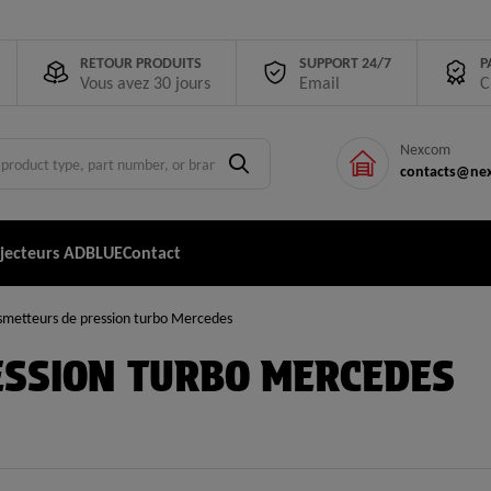
RETOUR PRODUITS
SUPPORT 24/7
P
Vous avez 30 jours
Email
C
Nexcom
contacts@nex
njecteurs ADBLUE
Contact
smetteurs de pression turbo Mercedes
SSION TURBO MERCEDES