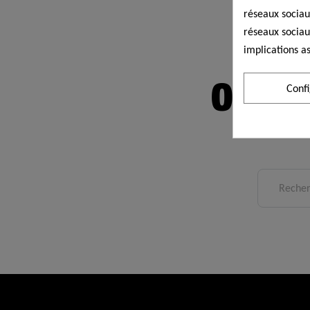
réseaux sociaux
réseaux sociau
implications as
Oops! 
Conf
The Page 