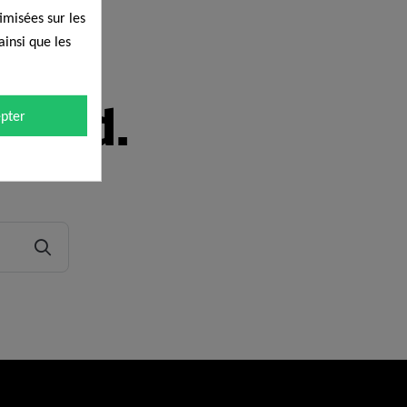
timisées sur les
ainsi que les
 found.
pter
ome Page