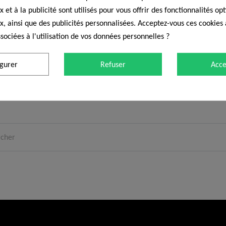
 et à la publicité sont utilisés pour vous offrir des fonctionnalités op
x, ainsi que des publicités personnalisées. Acceptez-vous ces cookies 
sociées à l'utilisation de vos données personnelles ?
That page can’t be
igurer
Refuser
Acce
you are looking for doesn't exitst or an other error occured. Go to
H