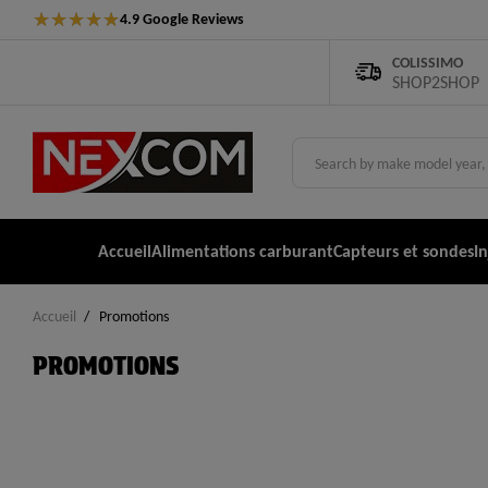
★
★
★
★
★
4.9 Google Reviews
COLISSIMO
SHOP2SHOP
Accueil
Alimentations carburant
Capteurs et sondes
I
Accueil
Promotions
PROMOTIONS