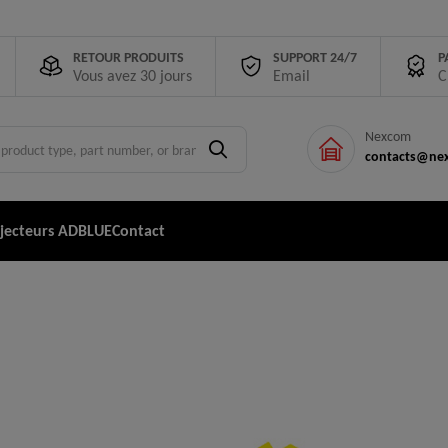
RETOUR PRODUITS
SUPPORT 24/7
P
Vous avez 30 jours
Email
C
Nexcom
contacts@nex
njecteurs ADBLUE
Contact