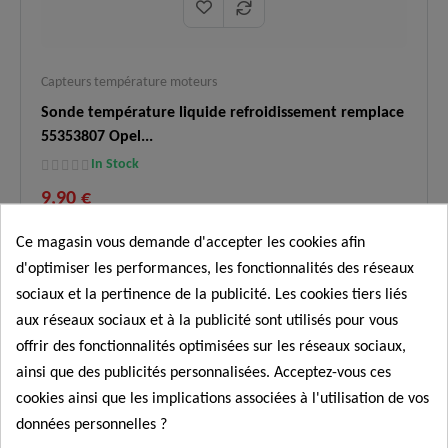
Capteurs température moteurs
Sonde température liquide refroidissement remplace
55353807 Opel...
In Stock
9,90 €
Sonde de température de liquide de refroidissement
Ce magasin vous demande d'accepter les cookies afin
neuve et garantie 2 ans. Ce composant électronique
d'optimiser les performances, les fonctionnalités des réseaux
remplace la référence d'origine 55353807
(ainsi que
Opel 1338246, 1338369, Chevrolet 55563530) pour une
sociaux et la pertinence de la publicité. Les cookies tiers liés
mesure exacte de la température moteur.
Commander
aux réseaux sociaux et à la publicité sont utilisés pour vous
Compatibilité
Large parc Opel, Chevrolet, Alfa
offrir des fonctionnalités optimisées sur les réseaux sociaux,
✅
:
Romeo et Fiat.
ainsi que des publicités personnalisées. Acceptez-vous ces
Voyant de température défectueux,
cookies ainsi que les implications associées à l'utilisation de vos
Symptômes
✅
déclenchement incorrect du
données personnelles ?
résolus :
ventilateur ou surconsommation.