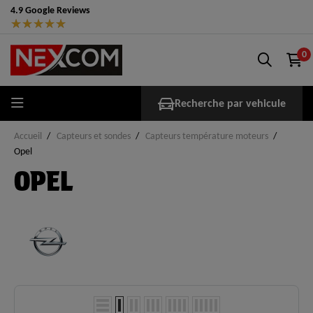
4.9 Google Reviews
★
★
★
★
★
0
Recherche par vehicule
Accueil
Capteurs et sondes
Capteurs température moteurs
Opel
OPEL