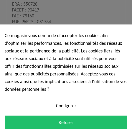
ERA : 550728
FACET : 90417
FAE : 79160
FUELPARTS : CS1734
GENERAL MOTORS : 97174899
INTERMOTOR : 17129
Ce magasin vous demande d'accepter les cookies afin
KW : 453417
d'optimiser les performances, les fonctionnalités des réseaux
M
INI : 13627791126
sociaux et la pertinence de la publicité. Les cookies tiers liés
MINI : 13627799452
MOTAQUIP : LVCP199
aux réseaux sociaux et à la publicité sont utilisés pour vous
NISSAN : 237318H800
offrir des fonctionnalités optimisées sur les réseaux sociaux,
OPEL : 6235614
ainsi que des publicités personnalisées. Acceptez-vous ces
RENAULT : 7701052664
cookies ainsi que les implications associées à l'utilisation de vos
SAAB : 5951819
TOYOTA : 1931178060
données personnelles ?
TOYOTA : 9091905053
TOYOTA : 9091905063
CONFORMITÉ PIÈCES D'ORIGINE
Configurer
Nos pièces automobiles sont toutes conformes aux
normes d'origine du fabricant, vous assurant ainsi une
Refuser
performance optimale.
Les produits que nous fournissons sont sans exception destiné