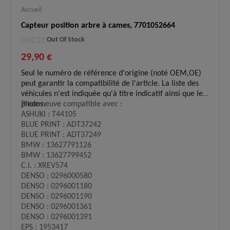
Accueil
Capteur position arbre à cames, 7701052664
Out Of Stock
29,90 €
Seul le numéro de référence d'origine (noté OEM,OE)
peut garantir la compatibilité de l'article. La liste des
véhicules n'est indiquée qu'à titre indicatif ainsi que les
photos.
Pièce neuve compatible avec :
ASHUKI : T44105
BLUE PRINT : ADT37242
BLUE PRINT : ADT37249
BMW : 13627791126
BMW : 13627799452
C.I. : XREV574
DENSO : 0296000580
DENSO : 0296001180
DENSO : 0296001190
DENSO : 0296001361
DENSO : 0296001391
EPS : 1953417