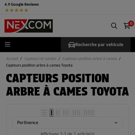
4.9 Google Reviews
★
★
★
★
★
0
Recherche par vehicule
Accueil
Capteurs et sondes
Capteurs position arbre à cames
Capteurs position arbre à cames Toyota
CAPTEURS POSITION
ARBRE À CAMES TOYOTA
Pertinence
Affichage 1-1 de 1 article(s)