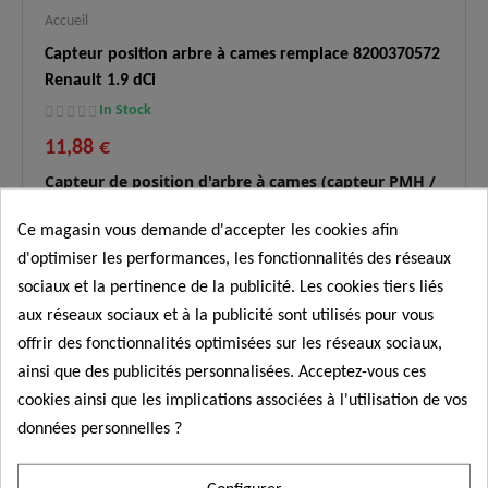
Accueil
Capteur position arbre à cames remplace 8200370572
Renault 1.9 dCi
In Stock
11,88 €
Capteur de position d'arbre à cames (capteur PMH /
GMP)
neuf et garanti 2 ans. Ce composant haute
précision
remplace les références Renault
Ce magasin vous demande d'accepter les cookies afin
8200370572, 8200038472, 8200709844, 8200789528,
d'optimiser les performances, les fonctionnalités des réseaux
7700103486, ainsi que les équivalences Nissan, Opel,
Commander
sociaux et la pertinence de la publicité. Les cookies tiers liés
GM, Mitsubishi, Suzuki, Volvo
. Il est essentiel pour la
synchronisation de l'injection sur les moteurs Diesel
aux réseaux sociaux et à la publicité sont utilisés pour vous
dCi, DTI, DI-D.
offrir des fonctionnalités optimisées sur les réseaux sociaux,
Moteurs
ainsi que des publicités personnalisées. Acceptez-vous ces
1.9 dCi/dTI (F9Q), 2.2 dCi (G9T), 2.5
✅
compatibles
cookies ainsi que les implications associées à l'utilisation de vos
dCi (G9U), 1.9 DI-D (F9Q).
:
données personnelles ?
Symptômes
Démarrage difficile, calage, perte de
✅
résolus :
puissance, voyant moteur allumé.
Configurer