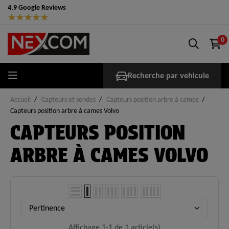
4.9 Google Reviews
★
★
★
★
★
0
Recherche par vehicule
Accueil
Capteurs et sondes
Capteurs position arbre à cames
Capteurs position arbre à cames Volvo
CAPTEURS POSITION
ARBRE À CAMES VOLVO
Pertinence
Affichage 1-1 de 1 article(s)