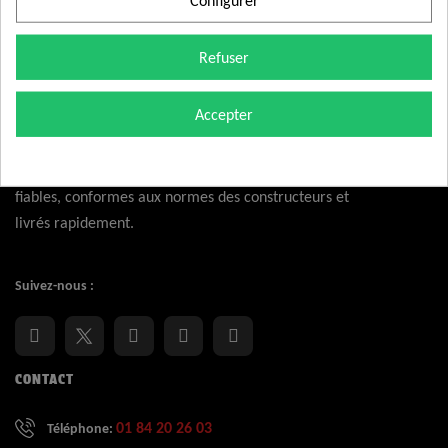
Renault
Espace/Laguna/Megane/Scenic,
Refuser
Applications
Nissan Interstar/Primastar, Opel
✅
:
Movano/Vivaro, Mitsubishi
Accepter
Carisma/Space Star, Suzuki Grand
Vitara, Volvo S40/V40.
Nexcom fournit aux professionnels et particuliers des
Logistique
En stock, expédition immédiate,
capteurs et composants électroniques automobiles
✅
:
livraison express 48h.
fiables, conformes aux normes des constructeurs et
livrés rapidement.
Suivez-nous :
CONTACT
01 84 20 26 03
Téléphone: