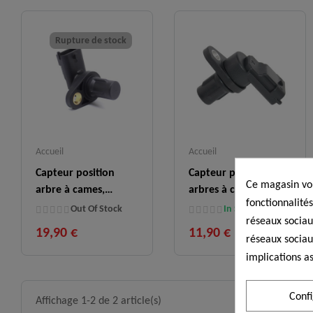
Rupture de stock
Accueil
Accueil
Capteur position
Capteur position
Ce magasin vou
arbre à cames,
arbres à cames,
fonctionnalités
0281002634
0232103046
Out Of Stock
In Stock
réseaux sociaux
19,90 €
11,90 €
réseaux sociau
implications as
Conf
Affichage 1-2 de 2 article(s)