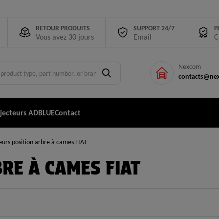
RETOUR PRODUITS
SUPPORT 24/7
P
Vous avez 30 jours
Email
C
Nexcom
contacts@nex
njecteurs ADBLUE
Contact
urs position arbre à cames FIAT
RE À CAMES FIAT