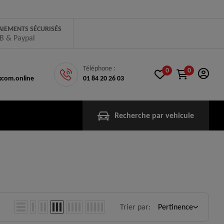
AIEMENTS SÉCURISÉS
B & Paypal
Téléphone :
0
0
com.online
01 84 20 26 03
Recherche par vehicule
Trier par:
Pertinence