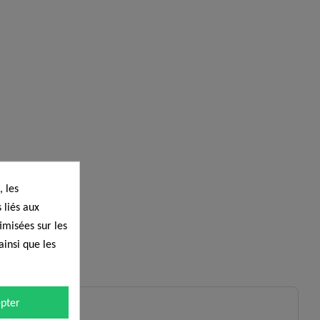
 les
 liés aux
timisées sur les
ainsi que les
pter