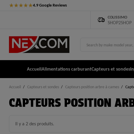
★
★
★
★
★
4.9 Google Reviews
COLISSIMO
SHOP2SHOP
Accueil
Alimentations carburant
Capteurs et sondes
I
Accueil
Capteurs et sondes
Capteurs position arbre à cames
Capte
CAPTEURS POSITION ARB
Il y a 2 des produits.