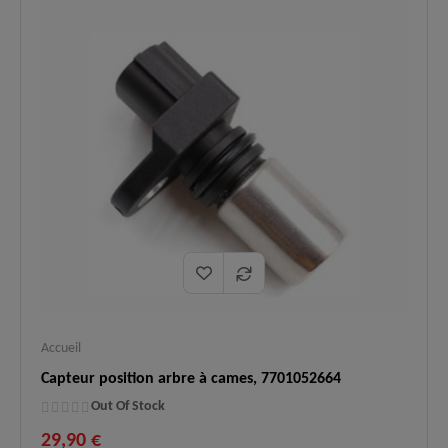
Symptômes
Démarrage difficile, calage, perte de
✅
résolus :
puissance, voyant moteur allumé.
Renault
Espace/Laguna/Megane/Scenic,
Applications
Nissan Interstar/Primastar, Opel
✅
:
Movano/Vivaro, Mitsubishi
Carisma/Space Star, Suzuki Grand
Vitara, Volvo S40/V40.
Logistique
En stock, expédition immédiate,
✅
:
livraison express 48h.
Accueil
Capteur position arbre à cames, 7701052664
Out Of Stock
29,90 €