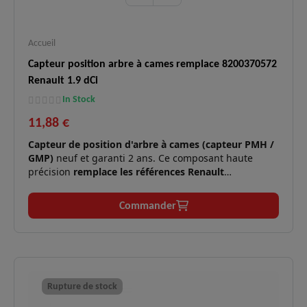
Accueil
Capteur position arbre à cames remplace 8200370572
Renault 1.9 dCi
In Stock
11,88 €
Capteur de position d'arbre à cames (capteur PMH /
GMP)
neuf et garanti 2 ans. Ce composant haute
précision
remplace les références Renault
8200370572, 8200038472, 8200709844, 8200789528,
7700103486, ainsi que les équivalences Nissan, Opel,
Commander
GM, Mitsubishi, Suzuki, Volvo
. Il est essentiel pour la
synchronisation de l'injection sur les moteurs Diesel
dCi, DTI, DI-D.
Moteurs
1.9 dCi/dTI (F9Q), 2.2 dCi (G9T), 2.5
✅
compatibles
Rupture de stock
dCi (G9U), 1.9 DI-D (F9Q).
: