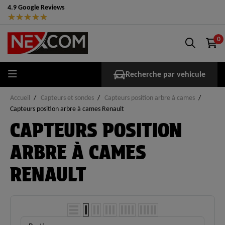
4.9 Google Reviews
★
★
★
★
★
0
Recherche par vehicule
Accueil
Capteurs et sondes
Capteurs position arbre à cames
Capteurs position arbre à cames Renault
CAPTEURS POSITION
ARBRE À CAMES
RENAULT