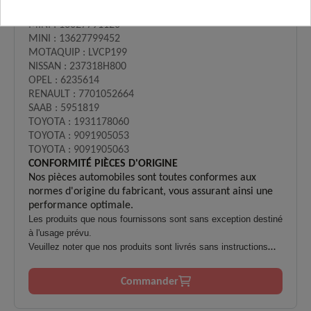
KW : 453417
M
INI : 13627791126
MINI : 13627799452
MOTAQUIP : LVCP199
NISSAN : 237318H800
OPEL : 6235614
RENAULT : 7701052664
SAAB : 5951819
TOYOTA : 1931178060
TOYOTA : 9091905053
TOYOTA : 9091905063
CONFORMITÉ PIÈCES D'ORIGINE
Nos pièces automobiles sont toutes conformes aux
normes d'origine du fabricant, vous assurant ainsi une
performance optimale.
Les produits que nous fournissons sont sans exception destiné
à l'usage prévu.
Veuillez noter que nos produits sont livrés sans instructions
d'installation.
L'installation ne doit être effectuée que par du personnel
Commander
qualifié et formé.
Il n'y a aucune garantie en cas d'utilisation inadéquate,