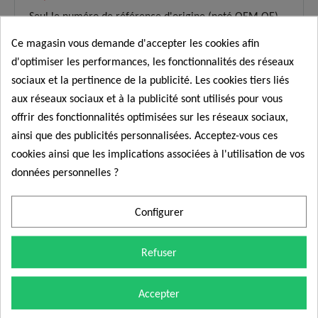
Seul le numéro de référence d'origine (noté OEM,OE)
peut garantir la compatibilité de l'article. La liste des
Ce magasin vous demande d'accepter les cookies afin
véhicules n'est indiquée qu'à titre indicatif ainsi que les
photos.
Pièce neuve compatible avec :
d'optimiser les performances, les fonctionnalités des réseaux
ASHUKI : T44105
sociaux et la pertinence de la publicité. Les cookies tiers liés
BLUE PRINT : ADT37242
aux réseaux sociaux et à la publicité sont utilisés pour vous
BLUE PRINT : ADT37249
offrir des fonctionnalités optimisées sur les réseaux sociaux,
BMW : 13627791126
BMW : 13627799452
ainsi que des publicités personnalisées. Acceptez-vous ces
C.I. : XREV574
cookies ainsi que les implications associées à l'utilisation de vos
DENSO : 0296000580
données personnelles ?
DENSO : 0296001180
DENSO : 0296001190
DENSO : 0296001361
Configurer
DENSO : 0296001391
EPS : 1953417
ERA : 550728
Refuser
FACET : 90417
FAE : 79160
FUELPARTS : CS1734
Accepter
GENERAL MOTORS : 97174899
INTERMOTOR : 17129