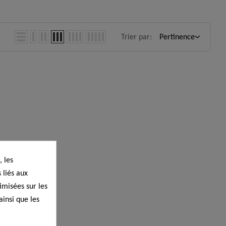
Trier par:
Pertinence
 les
 liés aux
timisées sur les
ainsi que les