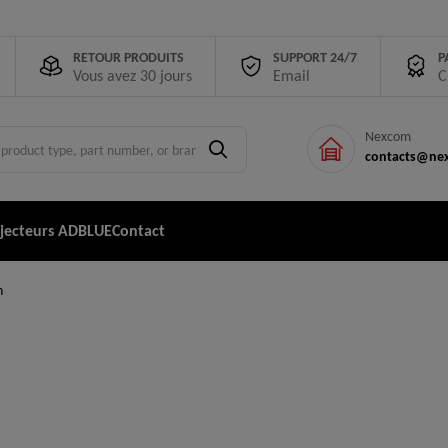
RETOUR PRODUITS
SUPPORT 24/7
P
Vous avez 30 jours
Email
C
Nexcom
contacts@nex
njecteurs ADBLUE
Contact
n