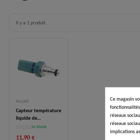
Il y a 1 produit.
Ce magasin vou
Accueil
fonctionnalités
Capteur température
réseaux sociaux
liquide de
réseaux sociau
refroidissement,
In Stock
implications as
7701206904
11,90 €