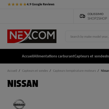
★
★
★
★
★
4.9 Google Reviews
COLISSIMO
SHOP2SHOP
Accueil
Alimentations carburant
Capteurs et sondes
I
Accueil
Capteurs et sondes
Capteurs température moteurs
Nissa
NISSAN