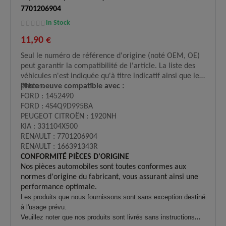
7701206904
In Stock
11,90 €
Seul le numéro de référence d'origine (noté OEM, OE)
peut garantir la compatibilité de l'article. La liste des
véhicules n'est indiquée qu'à titre indicatif ainsi que les
photos.
Pièce neuve compatible avec :
FORD : 1452490
FORD : 4S4Q9D995BA
PEUGEOT CITROËN : 1920NH
KIA : 331104X500
RENAULT : 7701206904
RENAULT : 166391343R
CONFORMITÉ PIÈCES D'ORIGINE
Nos pièces automobiles sont toutes conformes aux
normes d'origine du fabricant, vous assurant ainsi une
performance optimale.
Les produits que nous fournissons sont sans exception destiné
à l'usage prévu.
Veuillez noter que nos produits sont livrés sans instructions