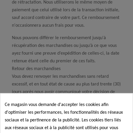
de rétractation. Nous utiliserons le même moyen de
paiement que celui utilisé lors de la transaction initiale,
sauf accord contraire de votre part. Ce remboursement
n'occasionnera aucun frais pour vous.
Nous pouvons différer le remboursement jusqu'à
récupération des marchandises ou jusqu’à ce que vous
ayez fourni une preuve d’expédition de celles-ci, la date
retenue étant celle du premier de ces faits.
Retour des marchandises
Vous devez renvoyer les marchandises sans retard
excessif, et en tout état de cause au plus tard trente (30)
jours après nous avoir communiqué votre décision de
rétractation.
Ce magasin vous demande d'accepter les cookies afin
d'optimiser les performances, les fonctionnalités des réseaux
Le retour doit être effectué à l’adresse suivante :
sociaux et la pertinence de la publicité. Les cookies tiers liés
BX Logistique
aux réseaux sociaux et à la publicité sont utilisés pour vous
NEXCOM